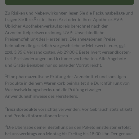
Zu Risiken und Nebenwirkungen lesen Sie die Packungsbeilage und
fragen Sie Ihre Ärztin, Ihren Arzt oder in Ihrer Apotheke. AVP:
Üblicher Apothekenverkaufspreis berechnet nach der
Arzneimittelpreisverordnung. UVP: Unverbindliche
Preisempfehlung des Herstellers. Die angegebenen Preise
beinhalten die gesetzlich vorgeschriebene Mehrwertsteuer, ggf.
zzgl. 3,95 € Versandkosten. Ab 29,00 € Bestell­wert versand­kosten­
frei. Preisänderungen und Irrtümer vorbehalten. Alle Angebote
und Gratis-Beigaben nur solange der Vorrat reicht.
1
Eine pharmazeutische Prüfung der Arzneimittel und sonstigen
Produkte in deinem Warenkorb beinhaltet die Durchführung von
Wechselwirkungschecks und die Prüfung etwaiger
Anwendungshinweise des Herstellers.
2
Biozidprodukte
vorsichtig verwenden. Vor Gebrauch stets Etikett
und Produktinformationen lesen.
3
Die Übergabe deiner Bestellung an den Paketdienstleister erfolgt
bei uns werktags von Montag bis Freitag bis 18:00 Uhr. Der genaue