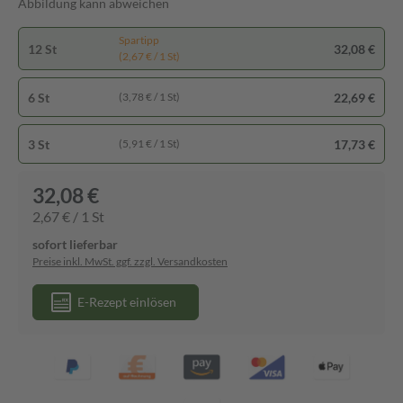
Abbildung kann abweichen
Spartipp
12 St
32,08 €
(2,67 € / 1 St)
6 St
22,69 €
(3,78 € / 1 St)
3 St
17,73 €
(5,91 € / 1 St)
32,08 €
2,67 € / 1 St
sofort lieferbar
Preise inkl. MwSt. ggf. zzgl. Versandkosten
E-Rezept einlösen