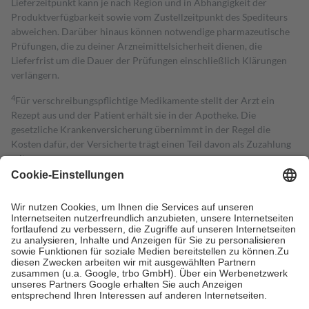
Lieferzeitpunkt kann je nach Region und in Abhängigkeit der
Produktverfügbarkeit sowie vom Zustellzeitpunkt des Spediteurs
abweichen. Darüber hinaus können notwendige pharmazeutische
Prüfungen, die zu deiner Arzneimittelsicherheit dienen, die
Lieferfrist um die Dauer der Prüfungen einschließlich Klärungen
verlängern.
4
Für verschreibungspflichtige Medikamente stellt der Arzt ein
Rezept aus und der Patient erhält sie in der Apotheke. Die
gesetzliche Krankenversicherung übernimmt in der Regel die
Kosten dafür, der Versicherte trägt einen Teil davon als Zuzahlung
mit.
Grundsätzlich leisten Mitglieder Zuzahlungen in Höhe von zehn
Prozent des Abgabepreises,
mindestens
jedoch
fünf Euro
und
höchstens zehn Euro.
Es sind jedoch nie mehr als die tatsächlichen
Kosten der Leistung zu entrichten.
Diese Regeln gelten grundsätzlich auch für Online-Apotheken.
Bei Heilmitteln und häuslicher Krankenpflege beträgt die
Zuzahlung zehn Prozent der Kosten sowie zehn Euro je
Verordnung.
Um das Engagement der Versicherten für ihre eigene Gesundheit zu
stärken und die besondere Stellung der Familie zu unterstützen,