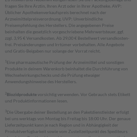
fragen Sie Ihre Ärztin, Ihren Arzt oder in Ihrer Apotheke. AVP:
Üblicher Apothekenverkaufspreis berechnet nach der
Arzneimittelpreisverordnung. UVP: Unverbindliche
Preisempfehlung des Herstellers. Die angegebenen Preise
beinhalten die gesetzlich vorgeschriebene Mehrwertsteuer, ggf.
zzgl. 3,95 € Versandkosten. Ab 29,00 € Bestell­wert versand­kosten­
frei. Preisänderungen und Irrtümer vorbehalten. Alle Angebote
und Gratis-Beigaben nur solange der Vorrat reicht.
1
Eine pharmazeutische Prüfung der Arzneimittel und sonstigen
Produkte in deinem Warenkorb beinhaltet die Durchführung von
Wechselwirkungschecks und die Prüfung etwaiger
Anwendungshinweise des Herstellers.
2
Biozidprodukte
vorsichtig verwenden. Vor Gebrauch stets Etikett
und Produktinformationen lesen.
3
Die Übergabe deiner Bestellung an den Paketdienstleister erfolgt
bei uns werktags von Montag bis Freitag bis 18:00 Uhr. Der genaue
Lieferzeitpunkt kann je nach Region und in Abhängigkeit der
Produktverfügbarkeit sowie vom Zustellzeitpunkt des Spediteurs