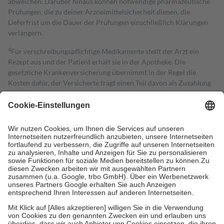
abweichen. Darüber hinaus können notwendige pharmazeutische
Prüfungen, die zu deiner Arzneimittelsicherheit dienen, die
Lieferfrist um die Dauer der Prüfungen einschließlich Klärungen
verlängern.
4
Für verschreibungspflichtige Medikamente stellt der Arzt ein
Rezept aus und der Patient erhält sie in der Apotheke. Die
gesetzliche Krankenversicherung übernimmt in der Regel die
Kosten dafür, der Versicherte trägt einen Teil davon als Zuzahlung
mit.
Grundsätzlich leisten Mitglieder Zuzahlungen in Höhe von zehn
Prozent des Abgabepreises,
mindestens
jedoch
fünf Euro
und
höchstens zehn Euro.
Es sind jedoch nie mehr als die tatsächlichen
Kosten der Leistung zu entrichten.
Diese Regeln gelten grundsätzlich auch für Online-Apotheken.
Bei Heilmitteln und häuslicher Krankenpflege beträgt die
Zuzahlung zehn Prozent der Kosten sowie zehn Euro je
Verordnung.
Um das Engagement der Versicherten für ihre eigene Gesundheit zu
stärken und die besondere Stellung der Familie zu unterstützen,
fallen
keine Zuzahlungen
an bei:
• Kindern und Jugendlichen bis zum vollendeten 18. Lebensjahr