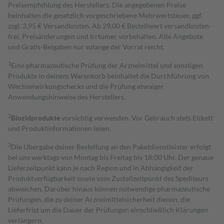
Preisempfehlung des Herstellers. Die angegebenen Preise
beinhalten die gesetzlich vorgeschriebene Mehrwertsteuer, ggf.
zzgl. 3,95 € Versandkosten. Ab 29,00 € Bestell­wert versand­kosten­
frei. Preisänderungen und Irrtümer vorbehalten. Alle Angebote
und Gratis-Beigaben nur solange der Vorrat reicht.
1
Eine pharmazeutische Prüfung der Arzneimittel und sonstigen
Produkte in deinem Warenkorb beinhaltet die Durchführung von
Wechselwirkungschecks und die Prüfung etwaiger
Anwendungshinweise des Herstellers.
2
Biozidprodukte
vorsichtig verwenden. Vor Gebrauch stets Etikett
und Produktinformationen lesen.
3
Die Übergabe deiner Bestellung an den Paketdienstleister erfolgt
bei uns werktags von Montag bis Freitag bis 18:00 Uhr. Der genaue
Lieferzeitpunkt kann je nach Region und in Abhängigkeit der
Produktverfügbarkeit sowie vom Zustellzeitpunkt des Spediteurs
abweichen. Darüber hinaus können notwendige pharmazeutische
Prüfungen, die zu deiner Arzneimittelsicherheit dienen, die
Lieferfrist um die Dauer der Prüfungen einschließlich Klärungen
verlängern.