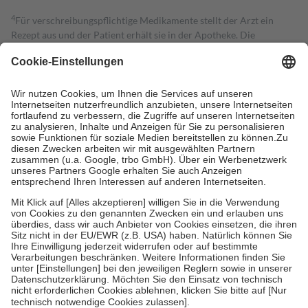
4
Für verschreibungspflichtige Medikamente stellt der Arzt ein
Rezept aus und der Patient erhält sie in der Apotheke. Die
gesetzliche Krankenversicherung übernimmt in der Regel die
Kosten dafür, der Versicherte trägt einen Teil davon als Zuzahlung
mit.
Grundsätzlich leisten Mitglieder Zuzahlungen in Höhe von zehn
Prozent des Abgabepreises,
mindestens
jedoch
fünf Euro
und
höchstens zehn Euro.
Es sind jedoch nie mehr als die tatsächlichen
Kosten der Leistung zu entrichten.
Diese Regeln gelten grundsätzlich auch für Online-Apotheken.
Bei Heilmitteln und häuslicher Krankenpflege beträgt die
Zuzahlung zehn Prozent der Kosten sowie zehn Euro je
Verordnung.
Um das Engagement der Versicherten für ihre eigene Gesundheit zu
stärken und die besondere Stellung der Familie zu unterstützen,
fallen
keine Zuzahlungen
an bei:
• Kindern und Jugendlichen bis zum vollendeten 18. Lebensjahr
mit Ausnahme der Fahrkosten
• Untersuchungen zur Vorsorge und Früherkennung, die von der
GKV getragen werden