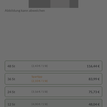
Abbildung kann abweichen
48 St
116,44 €
(2,43 € / 1 St)
Spartipp
36 St
83,99 €
(2,33 € / 1 St)
24 St
75,73 €
(3,16 € / 1 St)
12 St
48,04 €
(4,00 € / 1 St)