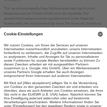
4
Für verschreibungspflichtige Medikamente stellt der Arzt ein
Rezept aus und der Patient erhält sie in der Apotheke. Die
gesetzliche Krankenversicherung übernimmt in der Regel die
Kosten dafür, der Versicherte trägt einen Teil davon als Zuzahlung
mit.
Grundsätzlich leisten Mitglieder Zuzahlungen in Höhe von zehn
Prozent des Abgabepreises,
mindestens
jedoch
fünf Euro
und
höchstens zehn Euro.
Es sind jedoch nie mehr als die tatsächlichen
Kosten der Leistung zu entrichten.
Diese Regeln gelten grundsätzlich auch für Online-Apotheken.
Bei Heilmitteln und häuslicher Krankenpflege beträgt die
Zuzahlung zehn Prozent der Kosten sowie zehn Euro je
Verordnung.
Um das Engagement der Versicherten für ihre eigene Gesundheit zu
stärken und die besondere Stellung der Familie zu unterstützen,
fallen
keine Zuzahlungen
an bei:
• Kindern und Jugendlichen bis zum vollendeten 18. Lebensjahr
mit Ausnahme der Fahrkosten
• Untersuchungen zur Vorsorge und Früherkennung, die von der
GKV getragen werden