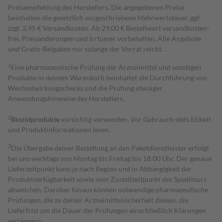
Preisempfehlung des Herstellers. Die angegebenen Preise
beinhalten die gesetzlich vorgeschriebene Mehrwertsteuer, ggf.
zzgl. 3,95 € Versandkosten. Ab 29,00 € Bestell­wert versand­kosten­
frei. Preisänderungen und Irrtümer vorbehalten. Alle Angebote
und Gratis-Beigaben nur solange der Vorrat reicht.
1
Eine pharmazeutische Prüfung der Arzneimittel und sonstigen
Produkte in deinem Warenkorb beinhaltet die Durchführung von
Wechselwirkungschecks und die Prüfung etwaiger
Anwendungshinweise des Herstellers.
2
Biozidprodukte
vorsichtig verwenden. Vor Gebrauch stets Etikett
und Produktinformationen lesen.
3
Die Übergabe deiner Bestellung an den Paketdienstleister erfolgt
bei uns werktags von Montag bis Freitag bis 18:00 Uhr. Der genaue
Lieferzeitpunkt kann je nach Region und in Abhängigkeit der
Produktverfügbarkeit sowie vom Zustellzeitpunkt des Spediteurs
abweichen. Darüber hinaus können notwendige pharmazeutische
Prüfungen, die zu deiner Arzneimittelsicherheit dienen, die
Lieferfrist um die Dauer der Prüfungen einschließlich Klärungen
verlängern.