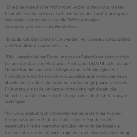
1
Eine pharmazeutische Prüfung der Arzneimittel und sonstigen
Produkte in deinem Warenkorb beinhaltet die Durchführung von
Wechselwirkungschecks und die Prüfung etwaiger
Anwendungshinweise des Herstellers.
2
Biozidprodukte
vorsichtig verwenden. Vor Gebrauch stets Etikett
und Produktinformationen lesen.
3
Die Übergabe deiner Bestellung an den Paketdienstleister erfolgt
bei uns werktags von Montag bis Freitag bis 18:00 Uhr. Der genaue
Lieferzeitpunkt kann je nach Region und in Abhängigkeit der
Produktverfügbarkeit sowie vom Zustellzeitpunkt des Spediteurs
abweichen. Darüber hinaus können notwendige pharmazeutische
Prüfungen, die zu deiner Arzneimittelsicherheit dienen, die
Lieferfrist um die Dauer der Prüfungen einschließlich Klärungen
verlängern.
4
Für verschreibungspflichtige Medikamente stellt der Arzt ein
Rezept aus und der Patient erhält sie in der Apotheke. Die
gesetzliche Krankenversicherung übernimmt in der Regel die
Kosten dafür, der Versicherte trägt einen Teil davon als Zuzahlung