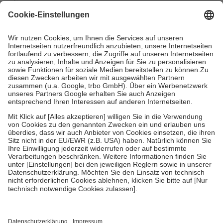
mit.
Grundsätzlich leisten Mitglieder Zuzahlungen in Höhe von zehn
Prozent des Abgabepreises,
mindestens
jedoch
fünf Euro
und
höchstens zehn Euro.
Es sind jedoch nie mehr als die tatsächlichen
Kosten der Leistung zu entrichten.
Diese Regeln gelten grundsätzlich auch für Online-Apotheken.
Bei Heilmitteln und häuslicher Krankenpflege beträgt die
Zuzahlung zehn Prozent der Kosten sowie zehn Euro je
Verordnung.
Um das Engagement der Versicherten für ihre eigene Gesundheit zu
stärken und die besondere Stellung der Familie zu unterstützen,
fallen
keine Zuzahlungen
an bei:
• Kindern und Jugendlichen bis zum vollendeten 18. Lebensjahr
mit Ausnahme der Fahrkosten
• Untersuchungen zur Vorsorge und Früherkennung, die von der
GKV getragen werden
• empfohlenen Schutzimpfungen
• Harn- und Blutteststreifen
Wir nutzen Trusted Shops als unabhängigen Dienstleister für die
Einholung von Bewertungen. Trusted Shops hat Maßnahmen
getroffen, um sicherzustellen, dass es sich um echte Bewertungen