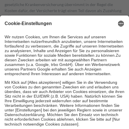
gesetzliche Krankenversicherung übernimmt in der Regel die
Kosten dafür, der Versicherte trägt einen Teil davon als Zuzahlung
mit.
Grundsätzlich leisten Mitglieder Zuzahlungen in Höhe von zehn
Prozent des Abgabepreises,
mindestens
jedoch
fünf Euro
und
höchstens zehn Euro.
Es sind jedoch nie mehr als die tatsächlichen
Kosten der Leistung zu entrichten.
Diese Regeln gelten grundsätzlich auch für Online-Apotheken.
Bei Heilmitteln und häuslicher Krankenpflege beträgt die
Zuzahlung zehn Prozent der Kosten sowie zehn Euro je
Verordnung.
Um das Engagement der Versicherten für ihre eigene Gesundheit zu
stärken und die besondere Stellung der Familie zu unterstützen,
fallen
keine Zuzahlungen
an bei:
• Kindern und Jugendlichen bis zum vollendeten 18. Lebensjahr
mit Ausnahme der Fahrkosten
• Untersuchungen zur Vorsorge und Früherkennung, die von der
GKV getragen werden
• empfohlenen Schutzimpfungen
• Harn- und Blutteststreifen