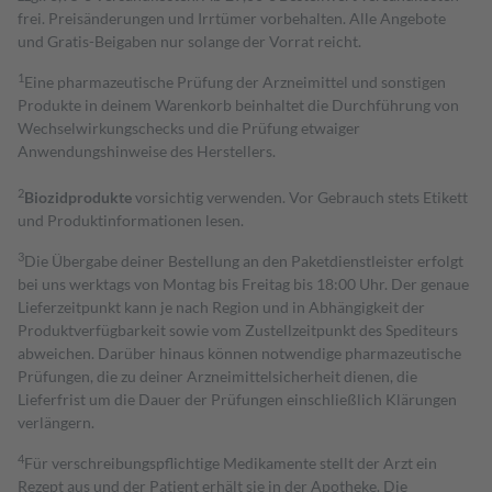
frei. Preisänderungen und Irrtümer vorbehalten. Alle Angebote
und Gratis-Beigaben nur solange der Vorrat reicht.
1
Eine pharmazeutische Prüfung der Arzneimittel und sonstigen
Produkte in deinem Warenkorb beinhaltet die Durchführung von
Wechselwirkungschecks und die Prüfung etwaiger
Anwendungshinweise des Herstellers.
2
Biozidprodukte
vorsichtig verwenden. Vor Gebrauch stets Etikett
und Produktinformationen lesen.
3
Die Übergabe deiner Bestellung an den Paketdienstleister erfolgt
bei uns werktags von Montag bis Freitag bis 18:00 Uhr. Der genaue
Lieferzeitpunkt kann je nach Region und in Abhängigkeit der
Produktverfügbarkeit sowie vom Zustellzeitpunkt des Spediteurs
abweichen. Darüber hinaus können notwendige pharmazeutische
Prüfungen, die zu deiner Arzneimittelsicherheit dienen, die
Lieferfrist um die Dauer der Prüfungen einschließlich Klärungen
verlängern.
4
Für verschreibungspflichtige Medikamente stellt der Arzt ein
Rezept aus und der Patient erhält sie in der Apotheke. Die