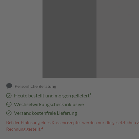
Abbildung kann abweichen
Persönliche Beratung
Heute bestellt und morgen geliefert³
Wechselwirkungscheck inklusive
Versandkostenfreie Lieferung
Bei der Einlösung eines Kassenrezeptes werden nur die gesetzlichen 
Rechnung gestellt.⁴