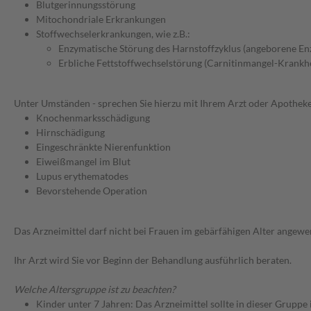
Blutgerinnungsstörung
Mitochondriale Erkrankungen
Stoffwechselerkrankungen, wie z.B.:
Enzymatische Störung des Harnstoffzyklus (angeborene E
Erbliche Fettstoffwechselstörung (Carnitinmangel-Krankhe
Unter Umständen - sprechen Sie hierzu mit Ihrem Arzt oder Apotheke
Knochenmarksschädigung
Hirnschädigung
Eingeschränkte Nierenfunktion
Eiweißmangel im Blut
Lupus erythematodes
Bevorstehende Operation
Das Arzneimittel darf nicht bei Frauen im gebärfähigen Alter ange
Ihr Arzt wird Sie vor Beginn der Behandlung ausführlich beraten.
Welche Altersgruppe ist zu beachten?
Kinder unter 7 Jahren: Das Arzneimittel sollte in dieser Gruppe