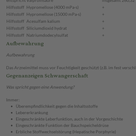
entspricht
Valproinsäure
insgesamt 260,32
Hilfsstoff
Hypromellose (4000 mPa·s)
+
Hilfsstoff
Hypromellose (15000 mPa·s)
+
Hilfsstoff
Acesulfam kalium
+
Hilfsstoff
Siliciumdioxid hydrat
+
Hilfsstoff
Natriumdodecylsulfat
+
Aufbewahrung
Aufbewahrung
Das Arzneimittel muss vor Feuchtigkeit geschützt (z.B. im fest versc
Gegenanzeigen Schwangerschaft
Was spricht gegen eine Anwendung?
Immer:
Überempfindlichkeit gegen die Inhaltsstoffe
Lebererkrankung
Eingeschränkte Leberfunktion, auch in der Vorgeschichte
Eingeschränkte Funktion der Bauchspeicheldrüse
Erbliche Stoffwechselstörung (Hepatische Porphyrie)