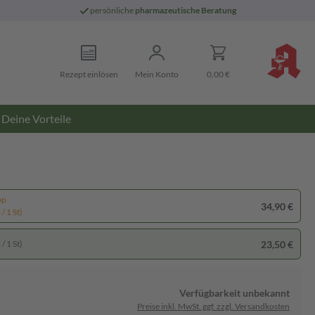
persönliche
pharmazeutische Beratung
Rezept einlösen
Mein Konto
0,00 €
Deine Vorteile
pp
34,90 €
/ 1 St)
23,50 €
/ 1 St)
Verfügbarkeit unbekannt
Preise inkl. MwSt. ggf. zzgl. Versandkosten