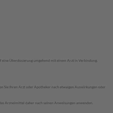
uf eine Überdosierung umgehend mit einem Arzt in Verbindung.
ragen Sie Ihren Arzt oder Apotheker nach etwaigen Auswirkungen oder
e das Arzneimittel daher nach seinen Anweisungen anwenden.