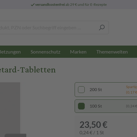
versandkostenfrei
ab 29 € und für E-Rezepte
letzungen
Sonnenschutz
Marken
Themenwelten
etard-Tabletten
Sparti
200 St
(0,17 € 
100 St
(0,24 € 
23,50 €
0,24 € / 1 St