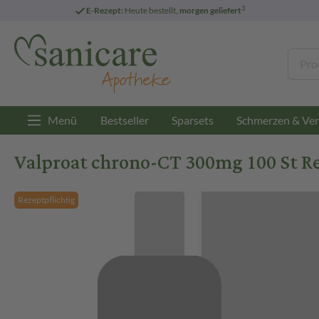
3
E-Rezept:
Heute bestellt,
morgen geliefert
Menü
Bestseller
Sparsets
Schmerzen & Ver
Valproat chrono-CT 300mg 100 St R
Rezeptpflichtig