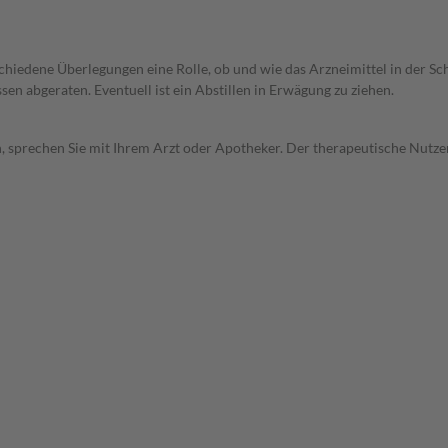
rschiedene Überlegungen eine Rolle, ob und wie das Arzneimittel in der
en abgeraten. Eventuell ist ein Abstillen in Erwägung zu ziehen.
, sprechen Sie mit Ihrem Arzt oder Apotheker. Der therapeutische Nutzen