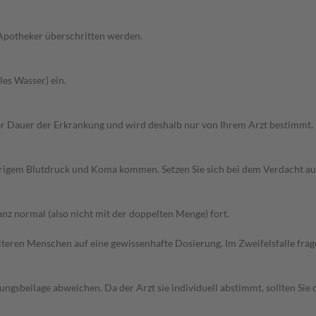
 Apotheker überschritten werden.
les Wasser) ein.
r Dauer der Erkrankung und wird deshalb nur von Ihrem Arzt bestimmt.
edrigem Blutdruck und Koma kommen. Setzen Sie sich bei dem Verdacht a
z normal (also nicht mit der doppelten Menge) fort.
d älteren Menschen auf eine gewissenhafte Dosierung. Im Zweifelsfalle f
gsbeilage abweichen. Da der Arzt sie individuell abstimmt, sollten Si