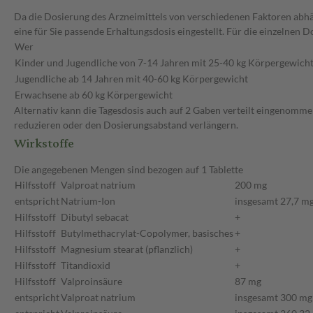
Da die Dosierung des Arzneimittels von verschiedenen Faktoren abhän
eine für Sie passende Erhaltungsdosis eingestellt. Für die einzelne
Wer
Kinder und Jugendliche von 7-14 Jahren mit 25-40 kg Körpergewich
Jugendliche ab 14 Jahren mit 40-60 kg Körpergewicht
Erwachsene ab 60 kg Körpergewicht
Alternativ kann die Tagesdosis auch auf 2 Gaben verteilt eingenomme
reduzieren oder den Dosierungsabstand verlängern.
Wirkstoffe
Die angegebenen Mengen sind bezogen auf 1 Tablette
Hilfsstoff
Valproat natrium
200 mg
entspricht
Natrium-Ion
insgesamt 27,7 m
Hilfsstoff
Dibutyl sebacat
+
Hilfsstoff
Butylmethacrylat-Copolymer, basisches
+
Hilfsstoff
Magnesium stearat (pflanzlich)
+
Hilfsstoff
Titandioxid
+
Hilfsstoff
Valproinsäure
87 mg
entspricht
Valproat natrium
insgesamt 300 mg