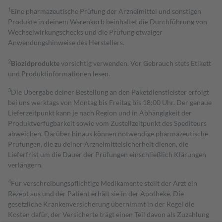
1
Eine pharmazeutische Prüfung der Arzneimittel und sonstigen
Produkte in deinem Warenkorb beinhaltet die Durchführung von
Wechselwirkungschecks und die Prüfung etwaiger
Anwendungshinweise des Herstellers.
2
Biozidprodukte
vorsichtig verwenden. Vor Gebrauch stets Etikett
und Produktinformationen lesen.
3
Die Übergabe deiner Bestellung an den Paketdienstleister erfolgt
bei uns werktags von Montag bis Freitag bis 18:00 Uhr. Der genaue
Lieferzeitpunkt kann je nach Region und in Abhängigkeit der
Produktverfügbarkeit sowie vom Zustellzeitpunkt des Spediteurs
abweichen. Darüber hinaus können notwendige pharmazeutische
Prüfungen, die zu deiner Arzneimittelsicherheit dienen, die
Lieferfrist um die Dauer der Prüfungen einschließlich Klärungen
verlängern.
4
Für verschreibungspflichtige Medikamente stellt der Arzt ein
Rezept aus und der Patient erhält sie in der Apotheke. Die
gesetzliche Krankenversicherung übernimmt in der Regel die
Kosten dafür, der Versicherte trägt einen Teil davon als Zuzahlung