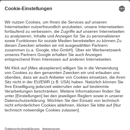
mit.
Grundsätzlich leisten Mitglieder Zuzahlungen in Höhe von zehn
Prozent des Abgabepreises,
mindestens
jedoch
fünf Euro
und
höchstens zehn Euro.
Es sind jedoch nie mehr als die tatsächlichen
Kosten der Leistung zu entrichten.
Diese Regeln gelten grundsätzlich auch für Online-Apotheken.
Bei Heilmitteln und häuslicher Krankenpflege beträgt die
Zuzahlung zehn Prozent der Kosten sowie zehn Euro je
Verordnung.
Um das Engagement der Versicherten für ihre eigene Gesundheit zu
stärken und die besondere Stellung der Familie zu unterstützen,
fallen
keine Zuzahlungen
an bei:
• Kindern und Jugendlichen bis zum vollendeten 18. Lebensjahr
mit Ausnahme der Fahrkosten
• Untersuchungen zur Vorsorge und Früherkennung, die von der
GKV getragen werden
• empfohlenen Schutzimpfungen
• Harn- und Blutteststreifen
Wir nutzen Trusted Shops als unabhängigen Dienstleister für die
Einholung von Bewertungen. Trusted Shops hat Maßnahmen
getroffen, um sicherzustellen, dass es sich um echte Bewertungen