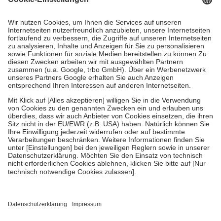
Prozent des Abgabepreises,
mindestens
jedoch
fünf Euro
und
höchstens zehn Euro.
Es sind jedoch nie mehr als die tatsächlichen
Kosten der Leistung zu entrichten.
Diese Regeln gelten grundsätzlich auch für Online-Apotheken.
Bei Heilmitteln und häuslicher Krankenpflege beträgt die
Zuzahlung zehn Prozent der Kosten sowie zehn Euro je
Verordnung.
Um das Engagement der Versicherten für ihre eigene Gesundheit zu
stärken und die besondere Stellung der Familie zu unterstützen,
fallen
keine Zuzahlungen
an bei:
• Kindern und Jugendlichen bis zum vollendeten 18. Lebensjahr
mit Ausnahme der Fahrkosten
• Untersuchungen zur Vorsorge und Früherkennung, die von der
GKV getragen werden
• empfohlenen Schutzimpfungen
• Harn- und Blutteststreifen
Wir nutzen Trusted Shops als unabhängigen Dienstleister für die
Einholung von Bewertungen. Trusted Shops hat Maßnahmen
getroffen, um sicherzustellen, dass es sich um echte Bewertungen
handelt. Mehr Informationen findest du hier: