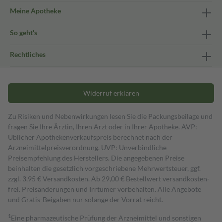
Meine Apotheke
So geht's
Rechtliches
Widerruf erklären
Zu Risiken und Nebenwirkungen lesen Sie die Packungsbeilage und
fragen Sie Ihre Ärztin, Ihren Arzt oder in Ihrer Apotheke. AVP:
Üblicher Apothekenverkaufspreis berechnet nach der
Arzneimittelpreisverordnung. UVP: Unverbindliche
Preisempfehlung des Herstellers. Die angegebenen Preise
beinhalten die gesetzlich vorgeschriebene Mehrwertsteuer, ggf.
zzgl. 3,95 € Versandkosten. Ab 29,00 € Bestell­wert versand­kosten­
frei. Preisänderungen und Irrtümer vorbehalten. Alle Angebote
und Gratis-Beigaben nur solange der Vorrat reicht.
1
Eine pharmazeutische Prüfung der Arzneimittel und sonstigen