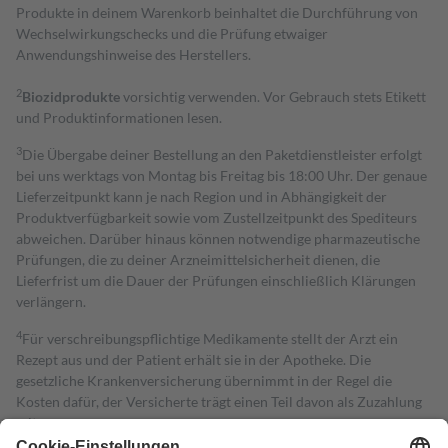
Produkte in deinem Warenkorb beinhaltet die Durchführung von
Wechselwirkungschecks und die Prüfung etwaiger
Anwendungshinweise des Herstellers.
2
Biozidprodukte
vorsichtig verwenden. Vor Gebrauch stets Etikett
und Produktinformationen lesen.
3
Die Übergabe deiner Bestellung an den Paketdienstleister erfolgt
bei uns werktags von Montag bis Freitag bis 18:00 Uhr. Der genaue
Lieferzeitpunkt kann je nach Region und in Abhängigkeit der
Produktverfügbarkeit sowie vom Zustellzeitpunkt des Spediteurs
abweichen. Darüber hinaus können notwendige pharmazeutische
Prüfungen, die zu deiner Arzneimittelsicherheit dienen, die
Lieferfrist um die Dauer der Prüfungen einschließlich Klärungen
verlängern.
4
Für verschreibungspflichtige Medikamente stellt der Arzt ein
Rezept aus und der Patient erhält sie in der Apotheke. Die
gesetzliche Krankenversicherung übernimmt in der Regel die
Kosten dafür, der Versicherte trägt einen Teil davon als Zuzahlung
mit.
Grundsätzlich leisten Mitglieder Zuzahlungen in Höhe von zehn