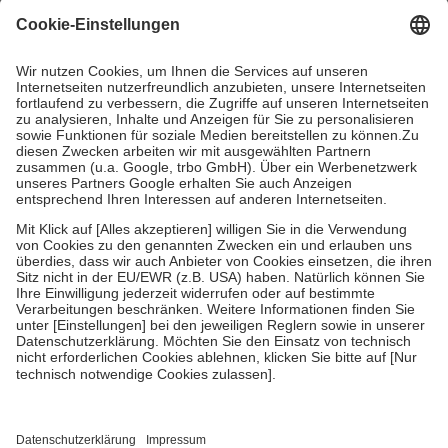
mit.
Grundsätzlich leisten Mitglieder Zuzahlungen in Höhe von zehn
Prozent des Abgabepreises,
mindestens
jedoch
fünf Euro
und
höchstens zehn Euro.
Es sind jedoch nie mehr als die tatsächlichen
Kosten der Leistung zu entrichten.
Diese Regeln gelten grundsätzlich auch für Online-Apotheken.
Bei Heilmitteln und häuslicher Krankenpflege beträgt die
Zuzahlung zehn Prozent der Kosten sowie zehn Euro je
Verordnung.
Um das Engagement der Versicherten für ihre eigene Gesundheit zu
stärken und die besondere Stellung der Familie zu unterstützen,
fallen
keine Zuzahlungen
an bei:
• Kindern und Jugendlichen bis zum vollendeten 18. Lebensjahr
mit Ausnahme der Fahrkosten
• Untersuchungen zur Vorsorge und Früherkennung, die von der
GKV getragen werden
• empfohlenen Schutzimpfungen
• Harn- und Blutteststreifen
Wir nutzen Trusted Shops als unabhängigen Dienstleister für die
Einholung von Bewertungen. Trusted Shops hat Maßnahmen
getroffen, um sicherzustellen, dass es sich um echte Bewertungen