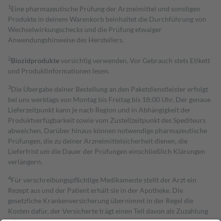
1
Eine pharmazeutische Prüfung der Arzneimittel und sonstigen
Produkte in deinem Warenkorb beinhaltet die Durchführung von
Wechselwirkungschecks und die Prüfung etwaiger
Anwendungshinweise des Herstellers.
2
Biozidprodukte
vorsichtig verwenden. Vor Gebrauch stets Etikett
und Produktinformationen lesen.
3
Die Übergabe deiner Bestellung an den Paketdienstleister erfolgt
bei uns werktags von Montag bis Freitag bis 18:00 Uhr. Der genaue
Lieferzeitpunkt kann je nach Region und in Abhängigkeit der
Produktverfügbarkeit sowie vom Zustellzeitpunkt des Spediteurs
abweichen. Darüber hinaus können notwendige pharmazeutische
Prüfungen, die zu deiner Arzneimittelsicherheit dienen, die
Lieferfrist um die Dauer der Prüfungen einschließlich Klärungen
verlängern.
4
Für verschreibungspflichtige Medikamente stellt der Arzt ein
Rezept aus und der Patient erhält sie in der Apotheke. Die
gesetzliche Krankenversicherung übernimmt in der Regel die
Kosten dafür, der Versicherte trägt einen Teil davon als Zuzahlung