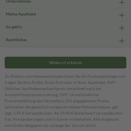
Unternehmen
Meine Apotheke
So geht's
Rechtliches
Widerruf erklären
Zu Risiken und Nebenwirkungen lesen Sie die Packungsbeilage und
fragen Sie Ihre Ärztin, Ihren Arzt oder in Ihrer Apotheke. AVP:
Üblicher Apothekenverkaufspreis berechnet nach der
Arzneimittelpreisverordnung. UVP: Unverbindliche
Preisempfehlung des Herstellers. Die angegebenen Preise
beinhalten die gesetzlich vorgeschriebene Mehrwertsteuer, ggf.
zzgl. 3,95 € Versandkosten. Ab 29,00 € Bestell­wert versand­kosten­
frei. Preisänderungen und Irrtümer vorbehalten. Alle Angebote
und Gratis-Beigaben nur solange der Vorrat reicht.