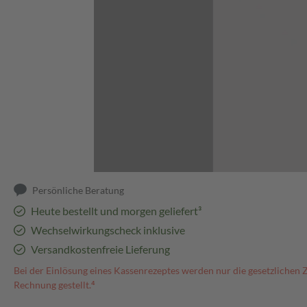
Abbildung kann abweichen
Persönliche Beratung
Heute bestellt und morgen geliefert³
Wechselwirkungscheck inklusive
Versandkostenfreie Lieferung
Bei der Einlösung eines Kassenrezeptes werden nur die gesetzlichen 
Rechnung gestellt.⁴