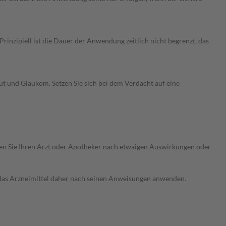
nzipiell ist die Dauer der Anwendung zeitlich nicht begrenzt, das
t und Glaukom. Setzen Sie sich bei dem Verdacht auf eine
ragen Sie Ihren Arzt oder Apotheker nach etwaigen Auswirkungen oder
e das Arzneimittel daher nach seinen Anweisungen anwenden.