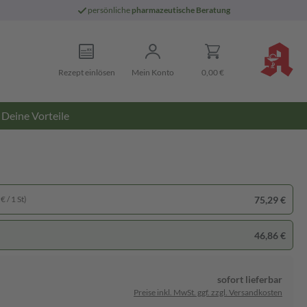
persönliche
pharmazeutische Beratung
Rezept einlösen
Mein Konto
0,00 €
Deine Vorteile
75,29 €
€ / 1 St)
46,86 €
sofort lieferbar
Preise inkl. MwSt. ggf. zzgl. Versandkosten