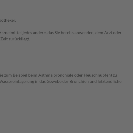
potheker.
rzneimittel jedes andere, das Sie bereits anwenden, dem Arzt oder
Zeit zurückliegt.
wie zum Beispiel beim Asthma bronchiale oder Heuschnupfen) zu
 Wassereinlagerung in das Gewebe der Bronchien und letztendliche