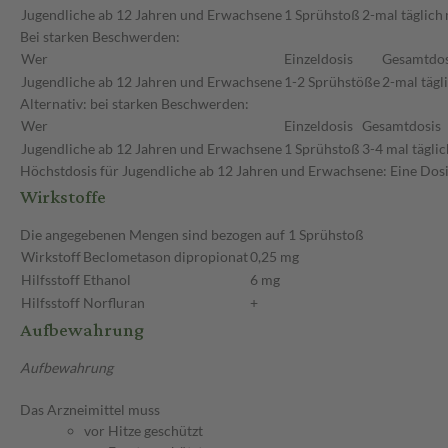
Jugendliche ab 12 Jahren und Erwachsene
1 Sprühstoß
2-mal täglich
Bei starken Beschwerden:
Wer
Einzeldosis
Gesamtdos
Jugendliche ab 12 Jahren und Erwachsene
1-2 Sprühstöße
2-mal tägl
Alternativ: bei starken Beschwerden:
Wer
Einzeldosis
Gesamtdosis
Jugendliche ab 12 Jahren und Erwachsene
1 Sprühstoß
3-4 mal täglic
Höchstdosis für Jugendliche ab 12 Jahren und Erwachsene: Eine Dosis
Wirkstoffe
Die angegebenen Mengen sind bezogen auf 1 Sprühstoß
Wirkstoff
Beclometason dipropionat
0,25 mg
Hilfsstoff
Ethanol
6 mg
Hilfsstoff
Norfluran
+
Aufbewahrung
Aufbewahrung
Das Arzneimittel muss
vor Hitze geschützt