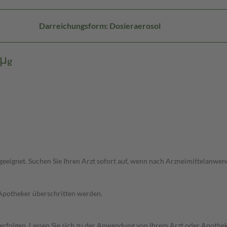
Darreichungsform: Dosieraerosol
0μg
ht geeignet. Suchen Sie Ihren Arzt sofort auf, wenn nach Arzneimittelan
 Apotheker überschritten werden.
 erfolgen. Lassen Sie sich zu der Anwendung von Ihrem Arzt oder Apothe