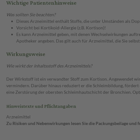
Wichtige Patientenhinweise
Was sollten Sie beachten?
Dieses Arzneimittel enthält Stoffe, die unter Umständen als Do
Vorsicht bei Kortikoid-Allergie (z.B. Kortison)!
Es kann Arzneimittel geben, mit denen Wechselwirkungen auftret
Apotheker angeben. Das gilt auch für Arzneimittel, die Sie selb
Wirkungsweise
Wie wirkt der Inhaltsstoff des Arzneimittels?
Der Wirkstoff ist ein verwandter Stoff zum Kortison. Angewendet w
vermindern. Darüber hinaus reduziert er die Schleimbildung, förder
eine Zerstörung der obersten Schleimhautschicht der Bronchien. Opti
Hinweistexte und Pflichtangaben
Arzneimittel
Zu Risiken und Nebenwirkungen lesen Sie die Packungsbeilage und fra