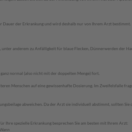
Dauer der Erkrankung und wird deshalb nur von Ihrem Arzt bestimmt. Pri
unter anderem zu Anfälligkeit für blaue Flecken, Dünnerwerden der Hau
anz normal (also nicht mit der doppelten Menge) fort.
d älteren Menschen auf eine gewissenhafte Dosierung. Im Zweifelsfalle f
gsbeilage abweichen. Da der Arzt sie individuell abstimmt, sollten Si
r Ihre spezielle Erkrankung besprechen Sie am besten mit Ihrem Arzt:
Wann