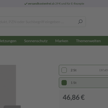
versandkostenfrei
ab 29 € und für E-Rezepte
letzungen
Sonnenschutz
Marken
Themenwelten
2 St
(37,65 
1 St
46,86 €