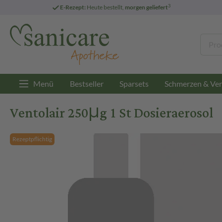
3
E-Rezept:
Heute bestellt,
morgen geliefert
Menü
Bestseller
Sparsets
Schmerzen & Ver
Ventolair 250μg 1 St Dosieraerosol
Rezeptpflichtig