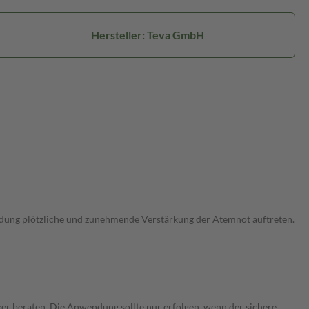
Hersteller: Teva GmbH
wendung plötzliche und zunehmende Verstärkung der Atemnot auftreten.
ker beraten. Die Anwendung sollte nur erfolgen, wenn der sichere