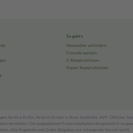
e
So geht's
nto
Newsletter anfordern
Freunde werben
gen
E-Rezept einlösen
Papier Rezept einlösen
g
gen Sie Ihre Ärztin, Ihren Arzt oder in Ihrer Apotheke. AVP: Üblicher A
s Herstellers. Die angegebenen Preise beinhalten die gesetzlich vorgesc
alten. Alle Angebote und Gratis-Beigaben nur solange der Vorrat reicht.