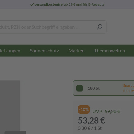
versandkostenfrei
ab 29 € und für E-Rezepte
letzungen
Sonnenschutz
Marken
Themenwelten
Sparti
180 St
(0,30 € 
-10%
UVP:
59,20 €
53,28 €
0,30 € / 1 St