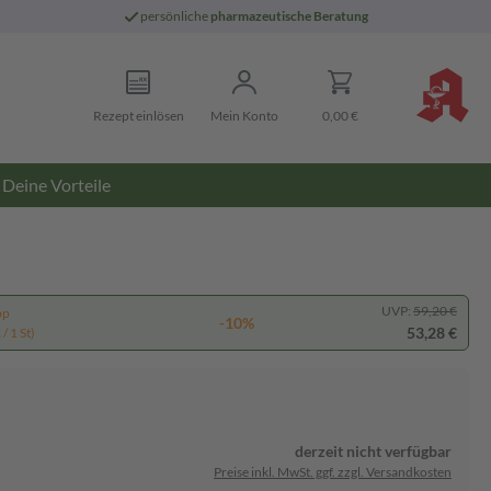
persönliche
pharmazeutische Beratung
Rezept einlösen
Mein Konto
0,00 €
Deine Vorteile
UVP:
59,20 €
pp
-10%
53,28 €
/ 1 St)
derzeit nicht verfügbar
Preise inkl. MwSt. ggf. zzgl. Versandkosten