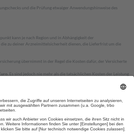
kungschecks und die Prüfung etwaiger Anwendungshinweise des
itpunkt kann je nach Region und in Abhängigkeit der
 zu deiner Arzneimittelsicherheit dienen, die Lieferfrist um die
ersicherung übernimmt in der Regel die Kosten dafür, der Versicherte
Euro.
Es sind jedoch nie mehr als die tatsächlichen Kosten der Leistung
e Zuzahlungen
an bei: