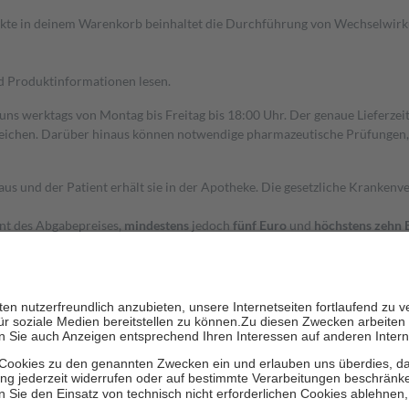
dukte in deinem Warenkorb beinhaltet die Durchführung von Wechselwir
nd Produktinformationen lesen.
 uns werktags von Montag bis Freitag bis 18:00 Uhr. Der genaue Lieferze
ichen. Darüber hinaus können notwendige pharmazeutische Prüfungen, die
aus und der Patient erhält sie in der Apotheke. Die gesetzliche Krankenv
ent des Abgabepreises,
mindestens
jedoch
fünf Euro
und
höchstens zehn 
zehn Prozent der Kosten sowie zehn Euro je Verordnung.
rken und die besondere Stellung der Familie zu unterstützen, fallen
kein
 Ausnahme der Fahrkosten
 getragen werden