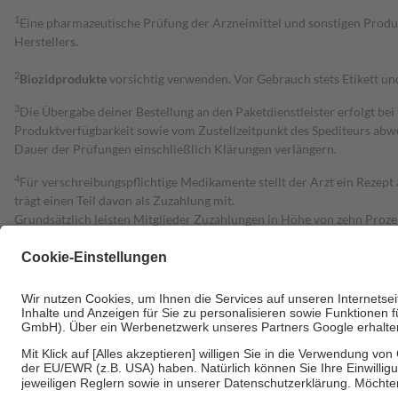
1
Eine pharmazeutische Prüfung der Arzneimittel und sonstigen Pro
Herstellers.
2
Biozidprodukte
vorsichtig verwenden. Vor Gebrauch stets Etikett u
3
Die Übergabe deiner Bestellung an den Paketdienstleister erfolgt bei
Produktverfügbarkeit sowie vom Zustellzeitpunkt des Spediteurs abwe
Dauer der Prüfungen einschließlich Klärungen verlängern.
4
Für verschreibungspflichtige Medikamente stellt der Arzt ein Rezept 
trägt einen Teil davon als Zuzahlung mit.
Grundsätzlich leisten Mitglieder Zuzahlungen in Höhe von zehn Proz
zu entrichten.
Diese Regeln gelten grundsätzlich auch für Online-Apotheken.
Bei Heilmitteln und häuslicher Krankenpflege beträgt die Zuzahlung 
Um das Engagement der Versicherten für ihre eigene Gesundheit zu stä
• Kindern und Jugendlichen bis zum vollendeten 18. Lebensjahr mit
• Untersuchungen zur Vorsorge und Früherkennung, die von der GKV
• empfohlenen Schutzimpfungen
• Harn- und Blutteststreifen