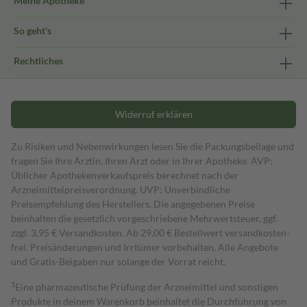
Meine Apotheke
So geht's
Rechtliches
Widerruf erklären
Zu Risiken und Nebenwirkungen lesen Sie die Packungsbeilage und
fragen Sie Ihre Ärztin, Ihren Arzt oder in Ihrer Apotheke. AVP:
Üblicher Apothekenverkaufspreis berechnet nach der
Arzneimittelpreisverordnung. UVP: Unverbindliche
Preisempfehlung des Herstellers. Die angegebenen Preise
beinhalten die gesetzlich vorgeschriebene Mehrwertsteuer, ggf.
zzgl. 3,95 € Versandkosten. Ab 29,00 € Bestell­wert versand­kosten­
frei. Preisänderungen und Irrtümer vorbehalten. Alle Angebote
und Gratis-Beigaben nur solange der Vorrat reicht.
1
Eine pharmazeutische Prüfung der Arzneimittel und sonstigen
Produkte in deinem Warenkorb beinhaltet die Durchführung von