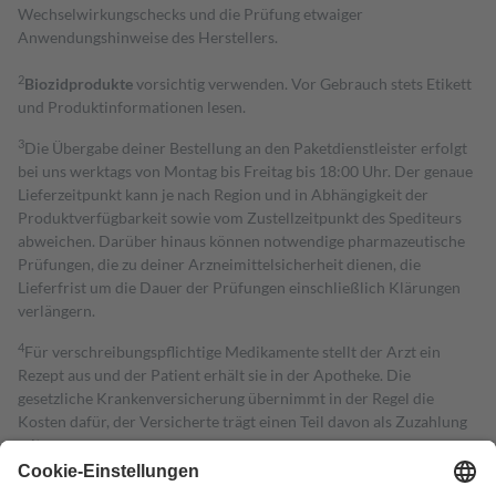
Wechselwirkungschecks und die Prüfung etwaiger
Anwendungshinweise des Herstellers.
2
Biozidprodukte
vorsichtig verwenden. Vor Gebrauch stets Etikett
und Produktinformationen lesen.
3
Die Übergabe deiner Bestellung an den Paketdienstleister erfolgt
bei uns werktags von Montag bis Freitag bis 18:00 Uhr. Der genaue
Lieferzeitpunkt kann je nach Region und in Abhängigkeit der
Produktverfügbarkeit sowie vom Zustellzeitpunkt des Spediteurs
abweichen. Darüber hinaus können notwendige pharmazeutische
Prüfungen, die zu deiner Arzneimittelsicherheit dienen, die
Lieferfrist um die Dauer der Prüfungen einschließlich Klärungen
verlängern.
4
Für verschreibungspflichtige Medikamente stellt der Arzt ein
Rezept aus und der Patient erhält sie in der Apotheke. Die
gesetzliche Krankenversicherung übernimmt in der Regel die
Kosten dafür, der Versicherte trägt einen Teil davon als Zuzahlung
mit.
Grundsätzlich leisten Mitglieder Zuzahlungen in Höhe von zehn
Prozent des Abgabepreises,
mindestens
jedoch
fünf Euro
und