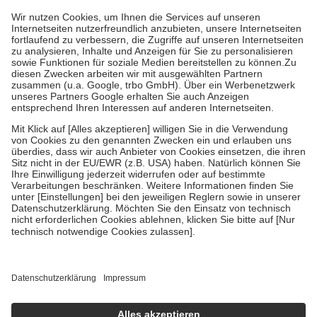
höchstens zehn Euro.
Es sind jedoch nie mehr als die tatsächlichen
Kosten der Leistung zu entrichten.
Diese Regeln gelten grundsätzlich auch für Online-Apotheken.
Bei Heilmitteln und häuslicher Krankenpflege beträgt die
Zuzahlung zehn Prozent der Kosten sowie zehn Euro je
Verordnung.
Um das Engagement der Versicherten für ihre eigene Gesundheit zu
stärken und die besondere Stellung der Familie zu unterstützen,
fallen
keine Zuzahlungen
an bei:
• Kindern und Jugendlichen bis zum vollendeten 18. Lebensjahr
mit Ausnahme der Fahrkosten
• Untersuchungen zur Vorsorge und Früherkennung, die von der
GKV getragen werden
• empfohlenen Schutzimpfungen
• Harn- und Blutteststreifen
Wir nutzen Trusted Shops als unabhängigen Dienstleister für die
Einholung von Bewertungen. Trusted Shops hat Maßnahmen
getroffen, um sicherzustellen, dass es sich um echte Bewertungen
handelt. Mehr Informationen findest du hier:
https://help.etrusted.com/hc/de/articles/4419944605341