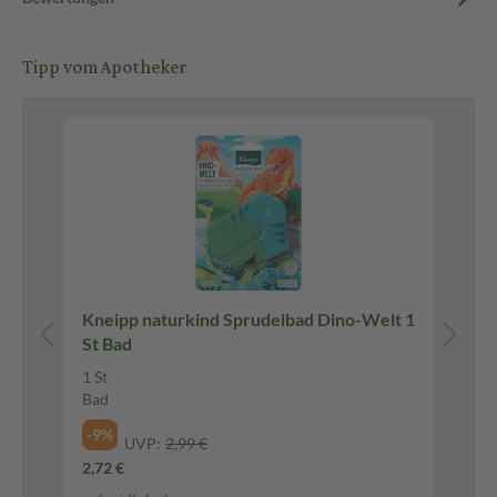
Tipp vom Apotheker
Pf
5 g
Kneipp naturkind Sprudelbad Dino-Welt 1
SI
St Bad
Te
20
1 St
Te
Bad
-7
-9%
UVP:
2,99 €
5,8
2,72 €
196