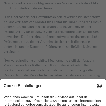
2
Biozidprodukte
vorsichtig verwenden. Vor Gebrauch stets Etikett
und Produktinformationen lesen.
3
Die Übergabe deiner Bestellung an den Paketdienstleister erfolgt
bei uns werktags von Montag bis Freitag bis 18:00 Uhr. Der genaue
Lieferzeitpunkt kann je nach Region und in Abhängigkeit der
Produktverfügbarkeit sowie vom Zustellzeitpunkt des Spediteurs
abweichen. Darüber hinaus können notwendige pharmazeutische
Prüfungen, die zu deiner Arzneimittelsicherheit dienen, die
Lieferfrist um die Dauer der Prüfungen einschließlich Klärungen
verlängern.
4
Für verschreibungspflichtige Medikamente stellt der Arzt ein
Rezept aus und der Patient erhält sie in der Apotheke. Die
gesetzliche Krankenversicherung übernimmt in der Regel die
Kosten dafür, der Versicherte trägt einen Teil davon als Zuzahlung
mit.
Grundsätzlich leisten Mitglieder Zuzahlungen in Höhe von zehn
Prozent des Abgabepreises,
mindestens
jedoch
fünf Euro
und
höchstens zehn Euro.
Es sind jedoch nie mehr als die tatsächlichen
Kosten der Leistung zu entrichten.
Diese Regeln gelten grundsätzlich auch für Online-Apotheken.