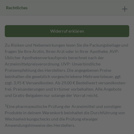
Rechtliches
Widerruf erklären
Zu Risiken und Nebenwirkungen lesen Sie die Packungsbeilage und
fragen Sie Ihre Ärztin, Ihren Arzt oder in Ihrer Apotheke. AVP:
Üblicher Apothekenverkaufspreis berechnet nach der
Arzneimittelpreisverordnung. UVP: Unverbindliche
Preisempfehlung des Herstellers. Die angegebenen Preise
beinhalten die gesetzlich vorgeschriebene Mehrwertsteuer, ggf.
zzgl. 3,95 € Versandkosten. Ab 29,00 € Bestell­wert versand­kosten­
frei. Preisänderungen und Irrtümer vorbehalten. Alle Angebote
und Gratis-Beigaben nur solange der Vorrat reicht.
1
Eine pharmazeutische Prüfung der Arzneimittel und sonstigen
Produkte in deinem Warenkorb beinhaltet die Durchführung von
Wechselwirkungschecks und die Prüfung etwaiger
Anwendungshinweise des Herstellers.