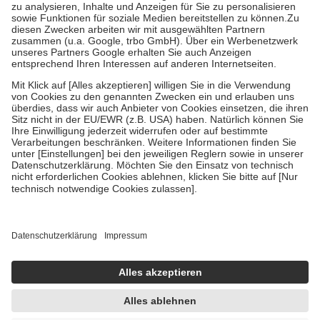
Bei Heilmitteln und häuslicher Krankenpflege beträgt die
Zuzahlung zehn Prozent der Kosten sowie zehn Euro je
Verordnung.
Um das Engagement der Versicherten für ihre eigene Gesundheit zu
stärken und die besondere Stellung der Familie zu unterstützen,
fallen
keine Zuzahlungen
an bei:
• Kindern und Jugendlichen bis zum vollendeten 18. Lebensjahr
mit Ausnahme der Fahrkosten
• Untersuchungen zur Vorsorge und Früherkennung, die von der
GKV getragen werden
• empfohlenen Schutzimpfungen
• Harn- und Blutteststreifen
Wir nutzen Trusted Shops als unabhängigen Dienstleister für die
Einholung von Bewertungen. Trusted Shops hat Maßnahmen
getroffen, um sicherzustellen, dass es sich um echte Bewertungen
handelt. Mehr Informationen findest du hier:
https://help.etrusted.com/hc/de/articles/4419944605341
Einige Bilder und Inhalte wurden unter Zuhilfenahme künstlicher
Intelligenz erstellt.