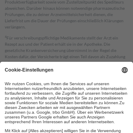
Produktverfügbarkeit sowie vom Zustellzeitpunkt des Spediteurs
abweichen. Darüber hinaus können notwendige pharmazeutische
Prüfungen, die zu deiner Arzneimittelsicherheit dienen, die
Lieferfrist um die Dauer der Prüfungen einschließlich Klärungen
verlängern.
4
Für verschreibungspflichtige Medikamente stellt der Arzt ein
Rezept aus und der Patient erhält sie in der Apotheke. Die
gesetzliche Krankenversicherung übernimmt in der Regel die
Kosten dafür, der Versicherte trägt einen Teil davon als Zuzahlung
mit.
Grundsätzlich leisten Mitglieder Zuzahlungen in Höhe von zehn
Prozent des Abgabepreises,
mindestens
jedoch
fünf Euro
und
höchstens zehn Euro.
Es sind jedoch nie mehr als die tatsächlichen
Kosten der Leistung zu entrichten.
Diese Regeln gelten grundsätzlich auch für Online-Apotheken.
Bei Heilmitteln und häuslicher Krankenpflege beträgt die
Zuzahlung zehn Prozent der Kosten sowie zehn Euro je
Verordnung.
Um das Engagement der Versicherten für ihre eigene Gesundheit zu
stärken und die besondere Stellung der Familie zu unterstützen,
fallen
keine Zuzahlungen
an bei: