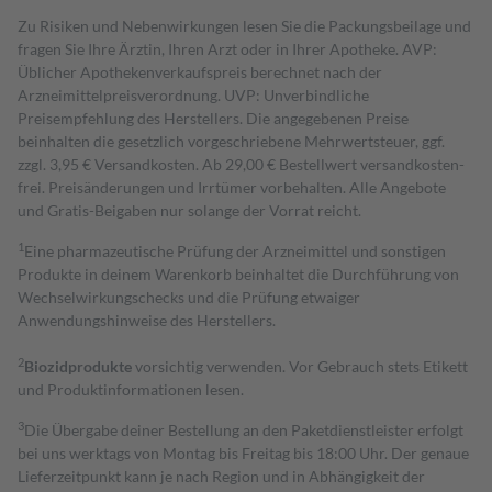
Zu Risiken und Nebenwirkungen lesen Sie die Packungsbeilage und
fragen Sie Ihre Ärztin, Ihren Arzt oder in Ihrer Apotheke. AVP:
Üblicher Apothekenverkaufspreis berechnet nach der
Arzneimittelpreisverordnung. UVP: Unverbindliche
Preisempfehlung des Herstellers. Die angegebenen Preise
beinhalten die gesetzlich vorgeschriebene Mehrwertsteuer, ggf.
zzgl. 3,95 € Versandkosten. Ab 29,00 € Bestell­wert versand­kosten­
frei. Preisänderungen und Irrtümer vorbehalten. Alle Angebote
und Gratis-Beigaben nur solange der Vorrat reicht.
1
Eine pharmazeutische Prüfung der Arzneimittel und sonstigen
Produkte in deinem Warenkorb beinhaltet die Durchführung von
Wechselwirkungschecks und die Prüfung etwaiger
Anwendungshinweise des Herstellers.
2
Biozidprodukte
vorsichtig verwenden. Vor Gebrauch stets Etikett
und Produktinformationen lesen.
3
Die Übergabe deiner Bestellung an den Paketdienstleister erfolgt
bei uns werktags von Montag bis Freitag bis 18:00 Uhr. Der genaue
Lieferzeitpunkt kann je nach Region und in Abhängigkeit der