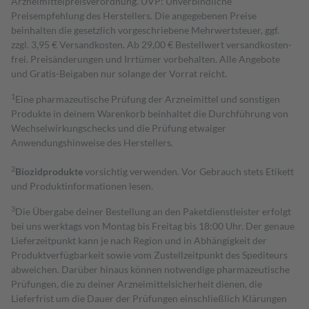
Arzneimittelpreisverordnung. UVP: Unverbindliche
Preisempfehlung des Herstellers. Die angegebenen Preise
beinhalten die gesetzlich vorgeschriebene Mehrwertsteuer, ggf.
zzgl. 3,95 € Versandkosten. Ab 29,00 € Bestell­wert versand­kosten­
frei. Preisänderungen und Irrtümer vorbehalten. Alle Angebote
und Gratis-Beigaben nur solange der Vorrat reicht.
1
Eine pharmazeutische Prüfung der Arzneimittel und sonstigen
Produkte in deinem Warenkorb beinhaltet die Durchführung von
Wechselwirkungschecks und die Prüfung etwaiger
Anwendungshinweise des Herstellers.
2
Biozidprodukte
vorsichtig verwenden. Vor Gebrauch stets Etikett
und Produktinformationen lesen.
3
Die Übergabe deiner Bestellung an den Paketdienstleister erfolgt
bei uns werktags von Montag bis Freitag bis 18:00 Uhr. Der genaue
Lieferzeitpunkt kann je nach Region und in Abhängigkeit der
Produktverfügbarkeit sowie vom Zustellzeitpunkt des Spediteurs
abweichen. Darüber hinaus können notwendige pharmazeutische
Prüfungen, die zu deiner Arzneimittelsicherheit dienen, die
Lieferfrist um die Dauer der Prüfungen einschließlich Klärungen