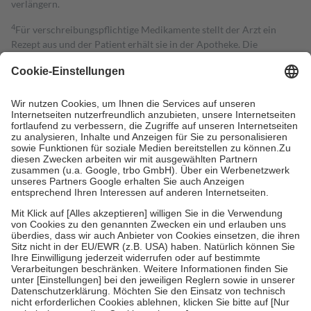
verlängern.
4
Für verschreibungspflichtige Medikamente stellt der Arzt ein
Rezept aus und der Patient erhält sie in der Apotheke. Die
gesetzliche Krankenversicherung übernimmt in der Regel die
Kosten dafür, der Versicherte trägt einen Teil davon als Zuzahlung
mit.
Grundsätzlich leisten Mitglieder Zuzahlungen in Höhe von zehn
Prozent des Abgabepreises,
mindestens
jedoch
fünf Euro
und
höchstens zehn Euro.
Es sind jedoch nie mehr als die tatsächlichen
Kosten der Leistung zu entrichten.
Diese Regeln gelten grundsätzlich auch für Online-Apotheken.
Bei Heilmitteln und häuslicher Krankenpflege beträgt die
Zuzahlung zehn Prozent der Kosten sowie zehn Euro je
Verordnung.
Um das Engagement der Versicherten für ihre eigene Gesundheit zu
stärken und die besondere Stellung der Familie zu unterstützen,
fallen
keine Zuzahlungen
an bei:
• Kindern und Jugendlichen bis zum vollendeten 18. Lebensjahr
mit Ausnahme der Fahrkosten
• Untersuchungen zur Vorsorge und Früherkennung, die von der
GKV getragen werden