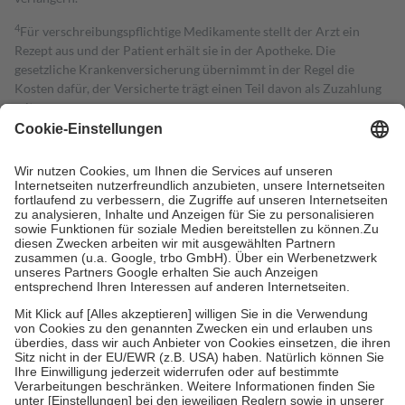
4
Für verschreibungspflichtige Medikamente stellt der Arzt ein
Rezept aus und der Patient erhält sie in der Apotheke. Die
gesetzliche Krankenversicherung übernimmt in der Regel die
Kosten dafür, der Versicherte trägt einen Teil davon als Zuzahlung
mit.
Grundsätzlich leisten Mitglieder Zuzahlungen in Höhe von zehn
Prozent des Abgabepreises,
mindestens
jedoch
fünf Euro
und
höchstens zehn Euro.
Es sind jedoch nie mehr als die tatsächlichen
Kosten der Leistung zu entrichten.
Diese Regeln gelten grundsätzlich auch für Online-Apotheken.
Bei Heilmitteln und häuslicher Krankenpflege beträgt die
Zuzahlung zehn Prozent der Kosten sowie zehn Euro je
Verordnung.
Um das Engagement der Versicherten für ihre eigene Gesundheit zu
stärken und die besondere Stellung der Familie zu unterstützen,
fallen
keine Zuzahlungen
an bei:
• Kindern und Jugendlichen bis zum vollendeten 18. Lebensjahr
mit Ausnahme der Fahrkosten
• Untersuchungen zur Vorsorge und Früherkennung, die von der
GKV getragen werden