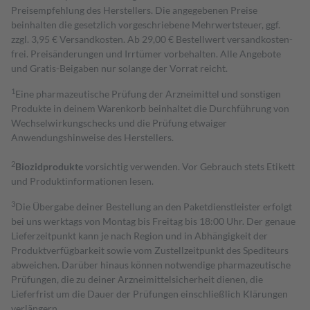
Preisempfehlung des Herstellers. Die angegebenen Preise
beinhalten die gesetzlich vorgeschriebene Mehrwertsteuer, ggf.
zzgl. 3,95 € Versandkosten. Ab 29,00 € Bestell­wert versand­kosten­
frei. Preisänderungen und Irrtümer vorbehalten. Alle Angebote
und Gratis-Beigaben nur solange der Vorrat reicht.
1
Eine pharmazeutische Prüfung der Arzneimittel und sonstigen
Produkte in deinem Warenkorb beinhaltet die Durchführung von
Wechselwirkungschecks und die Prüfung etwaiger
Anwendungshinweise des Herstellers.
2
Biozidprodukte
vorsichtig verwenden. Vor Gebrauch stets Etikett
und Produktinformationen lesen.
3
Die Übergabe deiner Bestellung an den Paketdienstleister erfolgt
bei uns werktags von Montag bis Freitag bis 18:00 Uhr. Der genaue
Lieferzeitpunkt kann je nach Region und in Abhängigkeit der
Produktverfügbarkeit sowie vom Zustellzeitpunkt des Spediteurs
abweichen. Darüber hinaus können notwendige pharmazeutische
Prüfungen, die zu deiner Arzneimittelsicherheit dienen, die
Lieferfrist um die Dauer der Prüfungen einschließlich Klärungen
verlängern.