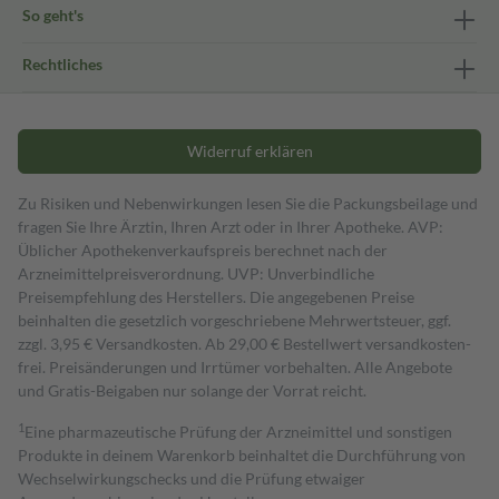
So geht's
Rechtliches
Widerruf erklären
Zu Risiken und Nebenwirkungen lesen Sie die Packungsbeilage und
fragen Sie Ihre Ärztin, Ihren Arzt oder in Ihrer Apotheke. AVP:
Üblicher Apothekenverkaufspreis berechnet nach der
Arzneimittelpreisverordnung. UVP: Unverbindliche
Preisempfehlung des Herstellers. Die angegebenen Preise
beinhalten die gesetzlich vorgeschriebene Mehrwertsteuer, ggf.
zzgl. 3,95 € Versandkosten. Ab 29,00 € Bestell­wert versand­kosten­
frei. Preisänderungen und Irrtümer vorbehalten. Alle Angebote
und Gratis-Beigaben nur solange der Vorrat reicht.
1
Eine pharmazeutische Prüfung der Arzneimittel und sonstigen
Produkte in deinem Warenkorb beinhaltet die Durchführung von
Wechselwirkungschecks und die Prüfung etwaiger