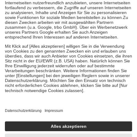
Kosten der Leistung zu entrichten.
Diese Regeln gelten grundsätzlich auch für Online-Apotheken.
Bei Heilmitteln und häuslicher Krankenpflege beträgt die
Zuzahlung zehn Prozent der Kosten sowie zehn Euro je
Verordnung.
Um das Engagement der Versicherten für ihre eigene Gesundheit zu
stärken und die besondere Stellung der Familie zu unterstützen,
fallen
keine Zuzahlungen
an bei:
• Kindern und Jugendlichen bis zum vollendeten 18. Lebensjahr
mit Ausnahme der Fahrkosten
• Untersuchungen zur Vorsorge und Früherkennung, die von der
GKV getragen werden
• empfohlenen Schutzimpfungen
• Harn- und Blutteststreifen
Wir nutzen Trusted Shops als unabhängigen Dienstleister für die
Einholung von Bewertungen. Trusted Shops hat Maßnahmen
getroffen, um sicherzustellen, dass es sich um echte Bewertungen
handelt. Mehr Informationen findest du hier:
https://help.etrusted.com/hc/de/articles/4419944605341
Einige Bilder und Inhalte wurden unter Zuhilfenahme künstlicher