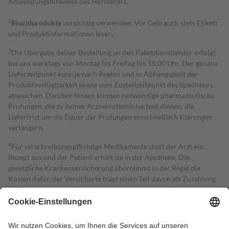
Anwendungshinweise des Herstellers.
2
Biozidprodukte
vorsichtig verwenden. Vor Gebrauch stets Etikett
und Produktinformationen lesen.
3
Die Übergabe deiner Bestellung an den Paketdienstleister erfolgt
bei uns werktags von Montag bis Freitag bis 18:00 Uhr. Der genaue
Lieferzeitpunkt kann je nach Region und in Abhängigkeit der
Produktverfügbarkeit sowie vom Zustellzeitpunkt des Spediteurs
abweichen. Darüber hinaus können notwendige pharmazeutische
Prüfungen, die zu deiner Arzneimittelsicherheit dienen, die
Lieferfrist um die Dauer der Prüfungen einschließlich Klärungen
verlängern.
4
Für verschreibungspflichtige Medikamente stellt der Arzt ein
Rezept aus und der Patient erhält sie in der Apotheke. Die
gesetzliche Krankenversicherung übernimmt in der Regel die
Kosten dafür, der Versicherte trägt einen Teil davon als Zuzahlung
mit.
Grundsätzlich leisten Mitglieder Zuzahlungen in Höhe von zehn
Prozent des Abgabepreises,
mindestens
jedoch
fünf Euro
und
höchstens zehn Euro.
Es sind jedoch nie mehr als die tatsächlichen