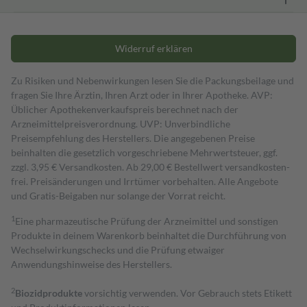
Widerruf erklären
Zu Risiken und Nebenwirkungen lesen Sie die Packungsbeilage und
fragen Sie Ihre Ärztin, Ihren Arzt oder in Ihrer Apotheke. AVP:
Üblicher Apothekenverkaufspreis berechnet nach der
Arzneimittelpreisverordnung. UVP: Unverbindliche
Preisempfehlung des Herstellers. Die angegebenen Preise
beinhalten die gesetzlich vorgeschriebene Mehrwertsteuer, ggf.
zzgl. 3,95 € Versandkosten. Ab 29,00 € Bestell­wert versand­kosten­
frei. Preisänderungen und Irrtümer vorbehalten. Alle Angebote
und Gratis-Beigaben nur solange der Vorrat reicht.
1
Eine pharmazeutische Prüfung der Arzneimittel und sonstigen
Produkte in deinem Warenkorb beinhaltet die Durchführung von
Wechselwirkungschecks und die Prüfung etwaiger
Anwendungshinweise des Herstellers.
2
Biozidprodukte
vorsichtig verwenden. Vor Gebrauch stets Etikett