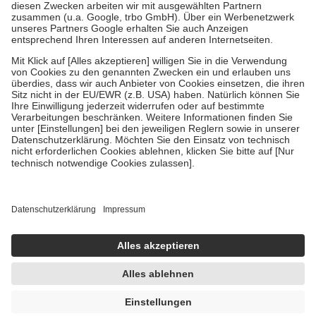
Zuzahlung zehn Prozent der Kosten sowie zehn Euro je
Verordnung.
Um das Engagement der Versicherten für ihre eigene Gesundheit zu
stärken und die besondere Stellung der Familie zu unterstützen,
fallen
keine Zuzahlungen
an bei:
• Kindern und Jugendlichen bis zum vollendeten 18. Lebensjahr
mit Ausnahme der Fahrkosten
• Untersuchungen zur Vorsorge und Früherkennung, die von der
GKV getragen werden
• empfohlenen Schutzimpfungen
• Harn- und Blutteststreifen
Wir nutzen Trusted Shops als unabhängigen Dienstleister für die
Einholung von Bewertungen. Trusted Shops hat Maßnahmen
getroffen, um sicherzustellen, dass es sich um echte Bewertungen
handelt. Mehr Informationen findest du hier:
https://help.etrusted.com/hc/de/articles/4419944605341
Einige Bilder und Inhalte wurden unter Zuhilfenahme künstlicher
Intelligenz erstellt.