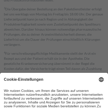
und Produktinformationen lesen.
3
Die Übergabe deiner Bestellung an den Paketdienstleister erfolgt
bei uns werktags von Montag bis Freitag bis 18:00 Uhr. Der genaue
Lieferzeitpunkt kann je nach Region und in Abhängigkeit der
Produktverfügbarkeit sowie vom Zustellzeitpunkt des Spediteurs
abweichen. Darüber hinaus können notwendige pharmazeutische
Prüfungen, die zu deiner Arzneimittelsicherheit dienen, die
Lieferfrist um die Dauer der Prüfungen einschließlich Klärungen
verlängern.
4
Für verschreibungspflichtige Medikamente stellt der Arzt ein
Rezept aus und der Patient erhält sie in der Apotheke. Die
gesetzliche Krankenversicherung übernimmt in der Regel die
Kosten dafür, der Versicherte trägt einen Teil davon als Zuzahlung
mit.
Grundsätzlich leisten Mitglieder Zuzahlungen in Höhe von zehn
Prozent des Abgabepreises,
mindestens
jedoch
fünf Euro
und
höchstens zehn Euro.
Es sind jedoch nie mehr als die tatsächlichen
Kosten der Leistung zu entrichten.
Diese Regeln gelten grundsätzlich auch für Online-Apotheken.
Bei Heilmitteln und häuslicher Krankenpflege beträgt die