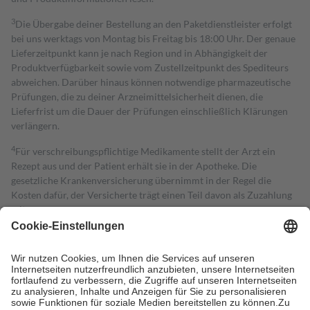
3
Die Übergabe deiner Bestellung an den Paketdienstleister erfolgt
bei uns werktags von Montag bis Freitag bis 18:00 Uhr. Der genaue
Lieferzeitpunkt kann je nach Region und in Abhängigkeit der
Produktverfügbarkeit sowie vom Zustellzeitpunkt des Spediteurs
abweichen. Darüber hinaus können notwendige pharmazeutische
Prüfungen, die zu deiner Arzneimittelsicherheit dienen, die
Lieferfrist um die Dauer der Prüfungen einschließlich Klärungen
verlängern.
4
Für verschreibungspflichtige Medikamente stellt der Arzt ein
Rezept aus und der Patient erhält sie in der Apotheke. Die
gesetzliche Krankenversicherung übernimmt in der Regel die
Kosten dafür, der Versicherte trägt einen Teil davon als Zuzahlung
mit.
Grundsätzlich leisten Mitglieder Zuzahlungen in Höhe von zehn
Prozent des Abgabepreises,
mindestens
jedoch
fünf Euro
und
höchstens zehn Euro.
Es sind jedoch nie mehr als die tatsächlichen
Kosten der Leistung zu entrichten.
Diese Regeln gelten grundsätzlich auch für Online-Apotheken.
Bei Heilmitteln und häuslicher Krankenpflege beträgt die