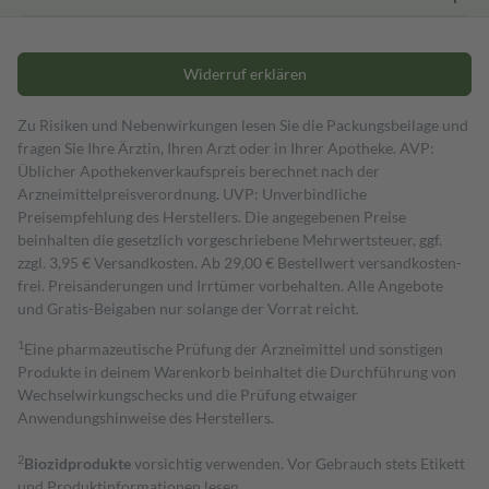
Widerruf erklären
Zu Risiken und Nebenwirkungen lesen Sie die Packungsbeilage und
fragen Sie Ihre Ärztin, Ihren Arzt oder in Ihrer Apotheke. AVP:
Üblicher Apothekenverkaufspreis berechnet nach der
Arzneimittelpreisverordnung. UVP: Unverbindliche
Preisempfehlung des Herstellers. Die angegebenen Preise
beinhalten die gesetzlich vorgeschriebene Mehrwertsteuer, ggf.
zzgl. 3,95 € Versandkosten. Ab 29,00 € Bestell­wert versand­kosten­
frei. Preisänderungen und Irrtümer vorbehalten. Alle Angebote
und Gratis-Beigaben nur solange der Vorrat reicht.
1
Eine pharmazeutische Prüfung der Arzneimittel und sonstigen
Produkte in deinem Warenkorb beinhaltet die Durchführung von
Wechselwirkungschecks und die Prüfung etwaiger
Anwendungshinweise des Herstellers.
2
Biozidprodukte
vorsichtig verwenden. Vor Gebrauch stets Etikett
und Produktinformationen lesen.