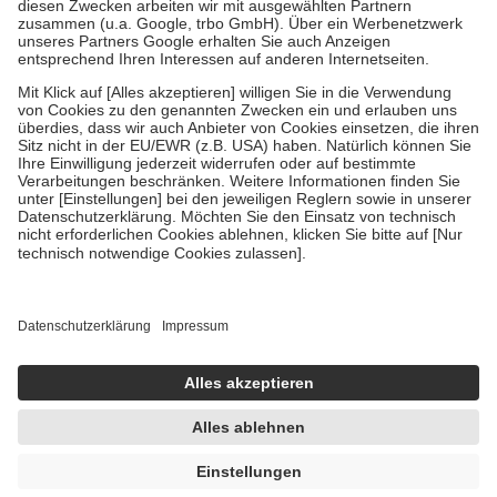
Zuzahlung zehn Prozent der Kosten sowie zehn Euro je
Verordnung.
Um das Engagement der Versicherten für ihre eigene Gesundheit zu
stärken und die besondere Stellung der Familie zu unterstützen,
fallen
keine Zuzahlungen
an bei:
• Kindern und Jugendlichen bis zum vollendeten 18. Lebensjahr
mit Ausnahme der Fahrkosten
• Untersuchungen zur Vorsorge und Früherkennung, die von der
GKV getragen werden
• empfohlenen Schutzimpfungen
• Harn- und Blutteststreifen
Wir nutzen Trusted Shops als unabhängigen Dienstleister für die
Einholung von Bewertungen. Trusted Shops hat Maßnahmen
getroffen, um sicherzustellen, dass es sich um echte Bewertungen
handelt. Mehr Informationen findest du hier:
https://help.etrusted.com/hc/de/articles/4419944605341
Einige Bilder und Inhalte wurden unter Zuhilfenahme künstlicher
Intelligenz erstellt.