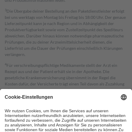
und Produktinformationen lesen.
3
Die Übergabe deiner Bestellung an den Paketdienstleister erfolgt
bei uns werktags von Montag bis Freitag bis 18:00 Uhr. Der genaue
Lieferzeitpunkt kann je nach Region und in Abhängigkeit der
Produktverfügbarkeit sowie vom Zustellzeitpunkt des Spediteurs
abweichen. Darüber hinaus können notwendige pharmazeutische
Prüfungen, die zu deiner Arzneimittelsicherheit dienen, die
Lieferfrist um die Dauer der Prüfungen einschließlich Klärungen
verlängern.
4
Für verschreibungspflichtige Medikamente stellt der Arzt ein
Rezept aus und der Patient erhält sie in der Apotheke. Die
gesetzliche Krankenversicherung übernimmt in der Regel die
Kosten dafür, der Versicherte trägt einen Teil davon als Zuzahlung
mit.
Grundsätzlich leisten Mitglieder Zuzahlungen in Höhe von zehn
Prozent des Abgabepreises,
mindestens
jedoch
fünf Euro
und
höchstens zehn Euro.
Es sind jedoch nie mehr als die tatsächlichen
Kosten der Leistung zu entrichten.
Diese Regeln gelten grundsätzlich auch für Online-Apotheken.
Bei Heilmitteln und häuslicher Krankenpflege beträgt die