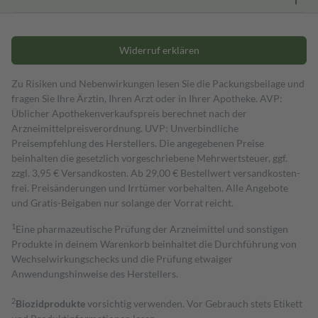
Widerruf erklären
Zu Risiken und Nebenwirkungen lesen Sie die Packungsbeilage und
fragen Sie Ihre Ärztin, Ihren Arzt oder in Ihrer Apotheke. AVP:
Üblicher Apothekenverkaufspreis berechnet nach der
Arzneimittelpreisverordnung. UVP: Unverbindliche
Preisempfehlung des Herstellers. Die angegebenen Preise
beinhalten die gesetzlich vorgeschriebene Mehrwertsteuer, ggf.
zzgl. 3,95 € Versandkosten. Ab 29,00 € Bestell­wert versand­kosten­
frei. Preisänderungen und Irrtümer vorbehalten. Alle Angebote
und Gratis-Beigaben nur solange der Vorrat reicht.
1
Eine pharmazeutische Prüfung der Arzneimittel und sonstigen
Produkte in deinem Warenkorb beinhaltet die Durchführung von
Wechselwirkungschecks und die Prüfung etwaiger
Anwendungshinweise des Herstellers.
2
Biozidprodukte
vorsichtig verwenden. Vor Gebrauch stets Etikett