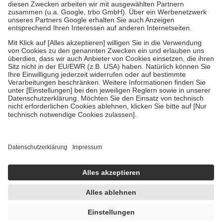
Zuzahlung zehn Prozent der Kosten sowie zehn Euro je
Verordnung.
Um das Engagement der Versicherten für ihre eigene Gesundheit zu
stärken und die besondere Stellung der Familie zu unterstützen,
fallen
keine Zuzahlungen
an bei:
• Kindern und Jugendlichen bis zum vollendeten 18. Lebensjahr
mit Ausnahme der Fahrkosten
• Untersuchungen zur Vorsorge und Früherkennung, die von der
GKV getragen werden
• empfohlenen Schutzimpfungen
• Harn- und Blutteststreifen
Wir nutzen Trusted Shops als unabhängigen Dienstleister für die
Einholung von Bewertungen. Trusted Shops hat Maßnahmen
getroffen, um sicherzustellen, dass es sich um echte Bewertungen
handelt. Mehr Informationen findest du hier:
https://help.etrusted.com/hc/de/articles/4419944605341
Einige Bilder und Inhalte wurden unter Zuhilfenahme künstlicher
Intelligenz erstellt.