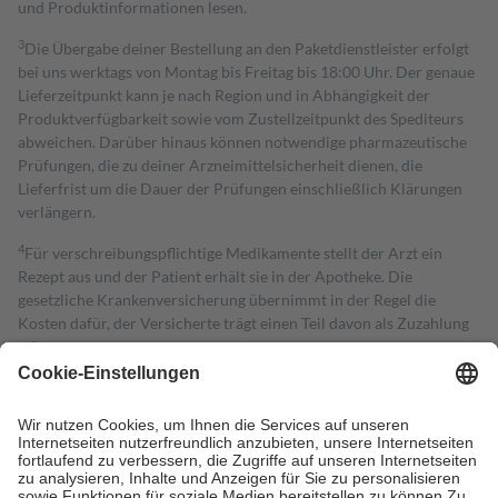
und Produktinformationen lesen.
3
Die Übergabe deiner Bestellung an den Paketdienstleister erfolgt
bei uns werktags von Montag bis Freitag bis 18:00 Uhr. Der genaue
Lieferzeitpunkt kann je nach Region und in Abhängigkeit der
Produktverfügbarkeit sowie vom Zustellzeitpunkt des Spediteurs
abweichen. Darüber hinaus können notwendige pharmazeutische
Prüfungen, die zu deiner Arzneimittelsicherheit dienen, die
Lieferfrist um die Dauer der Prüfungen einschließlich Klärungen
verlängern.
4
Für verschreibungspflichtige Medikamente stellt der Arzt ein
Rezept aus und der Patient erhält sie in der Apotheke. Die
gesetzliche Krankenversicherung übernimmt in der Regel die
Kosten dafür, der Versicherte trägt einen Teil davon als Zuzahlung
mit.
Grundsätzlich leisten Mitglieder Zuzahlungen in Höhe von zehn
Prozent des Abgabepreises,
mindestens
jedoch
fünf Euro
und
höchstens zehn Euro.
Es sind jedoch nie mehr als die tatsächlichen
Kosten der Leistung zu entrichten.
Diese Regeln gelten grundsätzlich auch für Online-Apotheken.
Bei Heilmitteln und häuslicher Krankenpflege beträgt die