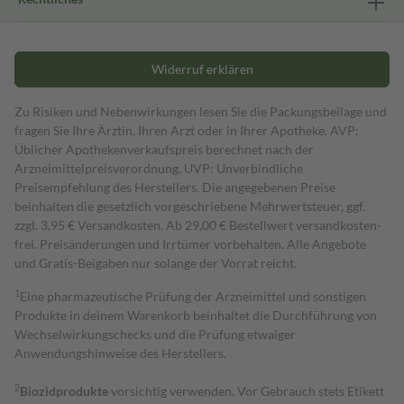
Widerruf erklären
Zu Risiken und Nebenwirkungen lesen Sie die Packungsbeilage und
fragen Sie Ihre Ärztin, Ihren Arzt oder in Ihrer Apotheke. AVP:
Üblicher Apothekenverkaufspreis berechnet nach der
Arzneimittelpreisverordnung. UVP: Unverbindliche
Preisempfehlung des Herstellers. Die angegebenen Preise
beinhalten die gesetzlich vorgeschriebene Mehrwertsteuer, ggf.
zzgl. 3,95 € Versandkosten. Ab 29,00 € Bestell­wert versand­kosten­
frei. Preisänderungen und Irrtümer vorbehalten. Alle Angebote
und Gratis-Beigaben nur solange der Vorrat reicht.
1
Eine pharmazeutische Prüfung der Arzneimittel und sonstigen
Produkte in deinem Warenkorb beinhaltet die Durchführung von
Wechselwirkungschecks und die Prüfung etwaiger
Anwendungshinweise des Herstellers.
2
Biozidprodukte
vorsichtig verwenden. Vor Gebrauch stets Etikett