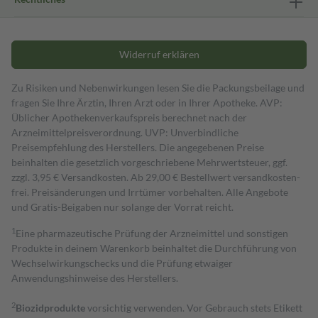
Widerruf erklären
Zu Risiken und Nebenwirkungen lesen Sie die Packungsbeilage und
fragen Sie Ihre Ärztin, Ihren Arzt oder in Ihrer Apotheke. AVP:
Üblicher Apothekenverkaufspreis berechnet nach der
Arzneimittelpreisverordnung. UVP: Unverbindliche
Preisempfehlung des Herstellers. Die angegebenen Preise
beinhalten die gesetzlich vorgeschriebene Mehrwertsteuer, ggf.
zzgl. 3,95 € Versandkosten. Ab 29,00 € Bestell­wert versand­kosten­
frei. Preisänderungen und Irrtümer vorbehalten. Alle Angebote
und Gratis-Beigaben nur solange der Vorrat reicht.
1
Eine pharmazeutische Prüfung der Arzneimittel und sonstigen
Produkte in deinem Warenkorb beinhaltet die Durchführung von
Wechselwirkungschecks und die Prüfung etwaiger
Anwendungshinweise des Herstellers.
2
Biozidprodukte
vorsichtig verwenden. Vor Gebrauch stets Etikett