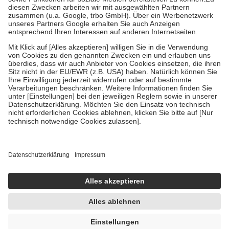
Zuzahlung zehn Prozent der Kosten sowie zehn Euro je
Verordnung.
Um das Engagement der Versicherten für ihre eigene Gesundheit zu
stärken und die besondere Stellung der Familie zu unterstützen,
fallen
keine Zuzahlungen
an bei:
• Kindern und Jugendlichen bis zum vollendeten 18. Lebensjahr
mit Ausnahme der Fahrkosten
• Untersuchungen zur Vorsorge und Früherkennung, die von der
GKV getragen werden
• empfohlenen Schutzimpfungen
• Harn- und Blutteststreifen
Wir nutzen Trusted Shops als unabhängigen Dienstleister für die
Einholung von Bewertungen. Trusted Shops hat Maßnahmen
getroffen, um sicherzustellen, dass es sich um echte Bewertungen
handelt. Mehr Informationen findest du hier:
https://help.etrusted.com/hc/de/articles/4419944605341
Einige Bilder und Inhalte wurden unter Zuhilfenahme künstlicher
Intelligenz erstellt.