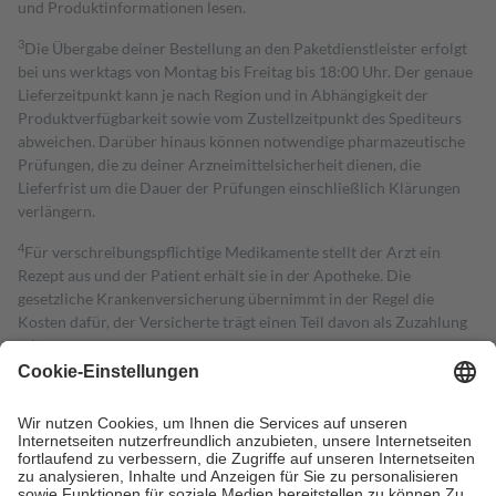
und Produktinformationen lesen.
3
Die Übergabe deiner Bestellung an den Paketdienstleister erfolgt
bei uns werktags von Montag bis Freitag bis 18:00 Uhr. Der genaue
Lieferzeitpunkt kann je nach Region und in Abhängigkeit der
Produktverfügbarkeit sowie vom Zustellzeitpunkt des Spediteurs
abweichen. Darüber hinaus können notwendige pharmazeutische
Prüfungen, die zu deiner Arzneimittelsicherheit dienen, die
Lieferfrist um die Dauer der Prüfungen einschließlich Klärungen
verlängern.
4
Für verschreibungspflichtige Medikamente stellt der Arzt ein
Rezept aus und der Patient erhält sie in der Apotheke. Die
gesetzliche Krankenversicherung übernimmt in der Regel die
Kosten dafür, der Versicherte trägt einen Teil davon als Zuzahlung
mit.
Grundsätzlich leisten Mitglieder Zuzahlungen in Höhe von zehn
Prozent des Abgabepreises,
mindestens
jedoch
fünf Euro
und
höchstens zehn Euro.
Es sind jedoch nie mehr als die tatsächlichen
Kosten der Leistung zu entrichten.
Diese Regeln gelten grundsätzlich auch für Online-Apotheken.
Bei Heilmitteln und häuslicher Krankenpflege beträgt die