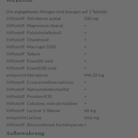
Wirkstoffe
Die angegebenen Mengen sind bezogen auf 1 Tablette
Hilfsstoff
Abirateron acetat
500 mg
Hilfsstoff
Magnesium stearat
+
Hilfsstoff
Poly(vinylalkohol)
+
Hilfsstoff
Titandioxid
+
Hilfsstoff
Macrogol 3350
+
Hilfsstoff
Talkum
+
Hilfsstoff
Eisen(III)-oxid
+
Hilfsstoff
Eisen(II,III)-oxid
+
entspricht
Abirateron
446,32 mg
Hilfsstoff
Croscarmellose natrium
+
Hilfsstoff
Natriumdodecylsulfat
+
Hilfsstoff
Povidon K30
+
Hilfsstoff
Cellulose, mikrokristalline
+
Hilfsstoff
Lactose-1-Wasser
68 mg
entspricht
Lactose
64,6 mg
Hilfsstoff
Siliciumdioxid, hochdisperses
+
Aufbewahrung