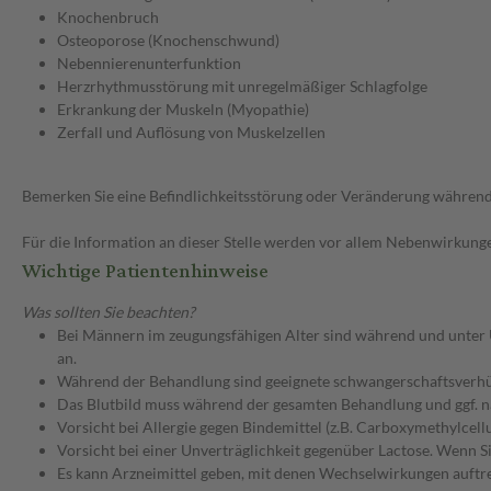
Knochenbruch
Osteoporose (Knochenschwund)
Nebennierenunterfunktion
Herzrhythmusstörung mit unregelmäßiger Schlagfolge
Erkrankung der Muskeln (Myopathie)
Zerfall und Auflösung von Muskelzellen
Bemerken Sie eine Befindlichkeitsstörung oder Veränderung während 
Für die Information an dieser Stelle werden vor allem Nebenwirkunge
Wichtige Patientenhinweise
Was sollten Sie beachten?
Bei Männern im zeugungsfähigen Alter sind während und unter 
an.
Während der Behandlung sind geeignete schwangerschaftsver
Das Blutbild muss während der gesamten Behandlung und ggf. 
Vorsicht bei Allergie gegen Bindemittel (z.B. Carboxymethylcel
Vorsicht bei einer Unverträglichkeit gegenüber Lactose. Wenn Si
Es kann Arzneimittel geben, mit denen Wechselwirkungen auftret