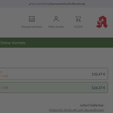
persönliche
pharmazeutische Beratung
Rezept einlösen
Mein Konto
0,00 €
Deine Vorteile
pp
132,47 €
/ 1 St)
126,37 €
/ 1 St)
sofort lieferbar
Preise inkl. MwSt. ggf. zzgl. Versandkosten