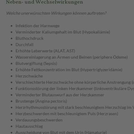
Neben- und Wechselwirkungen
Welche unerwünschten Wirkungen können auftreten?
Infektion der Harnwege
Verminderter Kaliumgehalt im Blut (Hypokaliämie)
Bluthochdruck
Durchfall
Erhöhte Leberwerte (ALAT, AST)
Wassereinlagerung an Armen und Beinen (periphere Ödeme)
Blutvergiftung (Sepsis)
Erhöhte Fettkonzentration im Blut (Hypertriglyzeridämie)
Herzschwäche
Verschlechterte Herzschwäche ohne körperliche Anstrengung (d
Funktionsstörung der linken Herzkammer (linksventrikuläre Dy
Verminderter Blutauswurf aus der Herzkammer
Brustenge (Angina pectoris)
Herzrhythmusstörung mit stark beschleunigtem Herzschlag im 
Herzbeschwerden mit beschleunigtem Puls (Herzrasen)
Verdauungsbeschwerden
Hautausschlag
Ausscheidung von Blut mit dem Urin (Hämaturie)