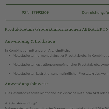
PZN: 17993809
Darreichungsfo
Produktdetails/Produktinformationen ABIRATERO
Anwendung & Indikation
In Kombination mit anderen Arzneimitteln:
Metastasierter hormonabhängiger Prostatakrebs, in Kombinati
Metastasierter kastrationsunempfindlicher Prostatakrebs, sym
Metastasierter, kastrationsunempfindlicher Prostatakrebs, wen
Anwendungshinweise
Die Gesamtdosis sollte nicht ohne Rücksprache mit einem Arzt oder
Art der Anwendung?
Nehmen Sie das Arzneimittel im Ganzen mit Flüssigkeit (z.B. 1 Glas Wa