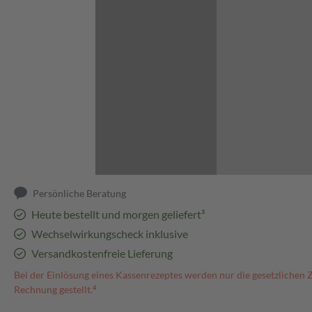
Abbildung kann abweichen
Persönliche Beratung
Heute bestellt und morgen geliefert³
Wechselwirkungscheck inklusive
Versandkostenfreie Lieferung
Bei der Einlösung eines Kassenrezeptes werden nur die gesetzlichen 
Rechnung gestellt.⁴