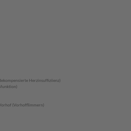
ekompensierte Herzinsuffiziienz)
sfunktion)
Vorhof (Vorhofflimmern)