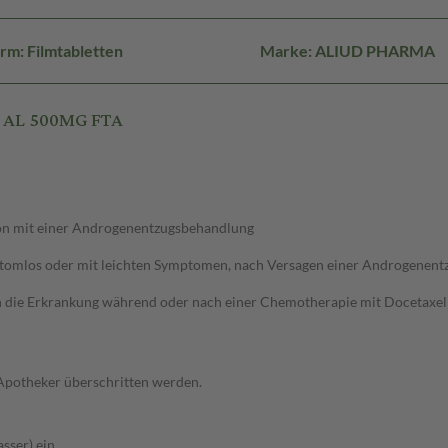
rm: Filmtabletten
Marke: ALIUD PHARMA
N AL 500MG FTA
on mit einer Androgenentzugsbehandlung
ptomlos oder mit leichten Symptomen, nach Versagen einer Androgenent
n die Erkrankung während oder nach einer Chemotherapie mit Docetaxel 
 Apotheker überschritten werden.
sser) ein.