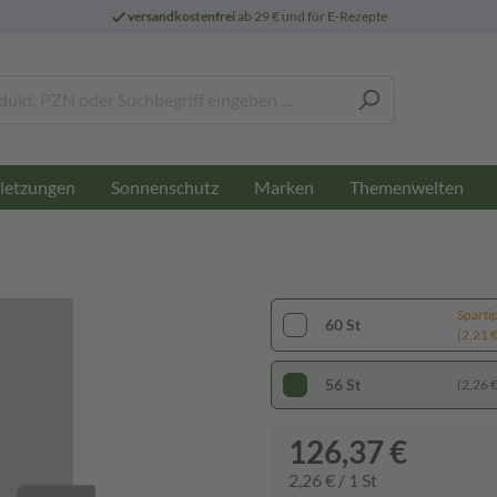
versandkostenfrei
ab 29 € und für E-Rezepte
letzungen
Sonnenschutz
Marken
Themenwelten
Sparti
60 St
(2,21 € 
56 St
(2,26 € 
126,37 €
2,26 € / 1 St