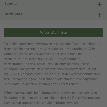
So geht's
Rechtliches
Widerruf erklären
Zu Risiken und Nebenwirkungen lesen Sie die Packungsbeilage und
fragen Sie Ihre Ärztin, Ihren Arzt oder in Ihrer Apotheke. AVP:
Üblicher Apothekenverkaufspreis berechnet nach der
Arzneimittelpreisverordnung. UVP: Unverbindliche
Preisempfehlung des Herstellers. Die angegebenen Preise
beinhalten die gesetzlich vorgeschriebene Mehrwertsteuer, ggf.
zzgl. 3,95 € Versandkosten. Ab 29,00 € Bestell­wert versand­kosten­
frei. Preisänderungen und Irrtümer vorbehalten. Alle Angebote
und Gratis-Beigaben nur solange der Vorrat reicht.
1
Eine pharmazeutische Prüfung der Arzneimittel und sonstigen
Produkte in deinem Warenkorb beinhaltet die Durchführung von
Wechselwirkungschecks und die Prüfung etwaiger