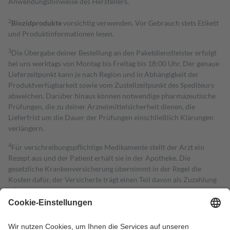
Anwendungshinweise des Herstellers.
2
Biozidprodukte
vorsichtig verwenden. Vor Gebrauch stets Etikett
und Produktinformationen lesen.
3
Die Übergabe deiner Bestellung an den Paketdienstleister erfolgt
bei uns werktags von Montag bis Freitag bis 18:00 Uhr. Der genaue
Lieferzeitpunkt kann je nach Region und in Abhängigkeit der
Produktverfügbarkeit sowie vom Zustellzeitpunkt des Spediteurs
abweichen. Darüber hinaus können notwendige pharmazeutische
Prüfungen, die zu deiner Arzneimittelsicherheit dienen, die
Lieferfrist um die Dauer der Prüfungen einschließlich Klärungen
verlängern.
4
Für verschreibungspflichtige Medikamente stellt der Arzt ein
Rezept aus und der Patient erhält sie in der Apotheke. Die
gesetzliche Krankenversicherung übernimmt in der Regel die
Kosten dafür, der Versicherte trägt einen Teil davon als Zuzahlung
mit.
Grundsätzlich leisten Mitglieder Zuzahlungen in Höhe von zehn
Prozent des Abgabepreises,
mindestens
jedoch
fünf Euro
und
höchstens zehn Euro.
Es sind jedoch nie mehr als die tatsächlichen