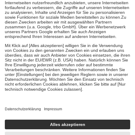
Kosten der Leistung zu entrichten.
Diese Regeln gelten grundsätzlich auch für Online-Apotheken.
Bei Heilmitteln und häuslicher Krankenpflege beträgt die
Zuzahlung zehn Prozent der Kosten sowie zehn Euro je
Verordnung.
Um das Engagement der Versicherten für ihre eigene Gesundheit zu
stärken und die besondere Stellung der Familie zu unterstützen,
fallen
keine Zuzahlungen
an bei:
• Kindern und Jugendlichen bis zum vollendeten 18. Lebensjahr
mit Ausnahme der Fahrkosten
• Untersuchungen zur Vorsorge und Früherkennung, die von der
GKV getragen werden
• empfohlenen Schutzimpfungen
• Harn- und Blutteststreifen
Wir nutzen Trusted Shops als unabhängigen Dienstleister für die
Einholung von Bewertungen. Trusted Shops hat Maßnahmen
getroffen, um sicherzustellen, dass es sich um echte Bewertungen
handelt. Mehr Informationen findest du hier:
https://help.etrusted.com/hc/de/articles/4419944605341
Einige Bilder und Inhalte wurden unter Zuhilfenahme künstlicher