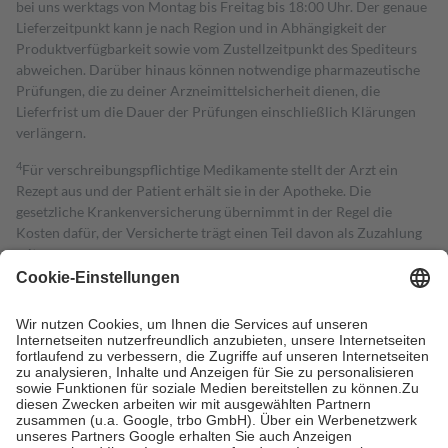
bei uns werktags von Montag bis Freitag bis 18:00 Uhr. Der genaue
Lieferzeitpunkt kann je nach Region und in Abhängigkeit der
Produktverfügbarkeit sowie vom Zustellzeitpunkt des Spediteurs
abweichen. Darüber hinaus können notwendige pharmazeutische
Prüfungen, die zu deiner Arzneimittelsicherheit dienen, die
Lieferfrist um die Dauer der Prüfungen einschließlich Klärungen
verlängern.
4
Für verschreibungspflichtige Medikamente stellt der Arzt ein
Rezept aus und der Patient erhält sie in der Apotheke. Die
gesetzliche Krankenversicherung übernimmt in der Regel die
Kosten dafür, der Versicherte trägt einen Teil davon als Zuzahlung
mit.
Grundsätzlich leisten Mitglieder Zuzahlungen in Höhe von zehn
Prozent des Abgabepreises,
mindestens
jedoch
fünf Euro
und
höchstens zehn Euro.
Es sind jedoch nie mehr als die tatsächlichen
Kosten der Leistung zu entrichten.
Diese Regeln gelten grundsätzlich auch für Online-Apotheken.
Bei Heilmitteln und häuslicher Krankenpflege beträgt die
Zuzahlung zehn Prozent der Kosten sowie zehn Euro je
Verordnung.
Um das Engagement der Versicherten für ihre eigene Gesundheit zu