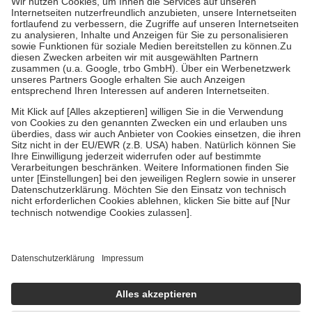
Grundsätzlich leisten Mitglieder Zuzahlungen in Höhe von zehn
Prozent des Abgabepreises,
mindestens
jedoch
fünf Euro
und
höchstens zehn Euro.
Es sind jedoch nie mehr als die tatsächlichen
Kosten der Leistung zu entrichten.
Diese Regeln gelten grundsätzlich auch für Online-Apotheken.
Bei Heilmitteln und häuslicher Krankenpflege beträgt die
Zuzahlung zehn Prozent der Kosten sowie zehn Euro je
Verordnung.
Um das Engagement der Versicherten für ihre eigene Gesundheit zu
stärken und die besondere Stellung der Familie zu unterstützen,
fallen
keine Zuzahlungen
an bei:
• Kindern und Jugendlichen bis zum vollendeten 18. Lebensjahr
mit Ausnahme der Fahrkosten
• Untersuchungen zur Vorsorge und Früherkennung, die von der
GKV getragen werden
• empfohlenen Schutzimpfungen
• Harn- und Blutteststreifen
Wir nutzen Trusted Shops als unabhängigen Dienstleister für die
Einholung von Bewertungen. Trusted Shops hat Maßnahmen
getroffen, um sicherzustellen, dass es sich um echte Bewertungen
handelt. Mehr Informationen findest du hier: