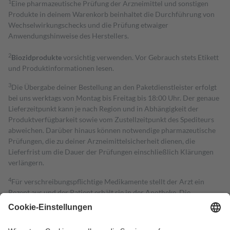
1
Eine pharmazeutische Prüfung der Arzneimittel und sonstigen
Produkte in deinem Warenkorb beinhaltet die Durchführung von
Wechselwirkungschecks und die Prüfung etwaiger
Anwendungshinweise des Herstellers.
2
Biozidprodukte
vorsichtig verwenden. Vor Gebrauch stets Etikett
und Produktinformationen lesen.
3
Die Übergabe deiner Bestellung an den Paketdienstleister erfolgt
bei uns werktags von Montag bis Freitag bis 18:00 Uhr. Der genaue
Lieferzeitpunkt kann je nach Region und in Abhängigkeit der
Produktverfügbarkeit sowie vom Zustellzeitpunkt des Spediteurs
abweichen. Darüber hinaus können notwendige pharmazeutische
Prüfungen, die zu deiner Arzneimittelsicherheit dienen, die
Lieferfrist um die Dauer der Prüfungen einschließlich Klärungen
verlängern.
4
Für verschreibungspflichtige Medikamente stellt der Arzt ein
Rezept aus und der Patient erhält sie in der Apotheke. Die
gesetzliche Krankenversicherung übernimmt in der Regel die
Kosten dafür, der Versicherte trägt einen Teil davon als Zuzahlung
mit.