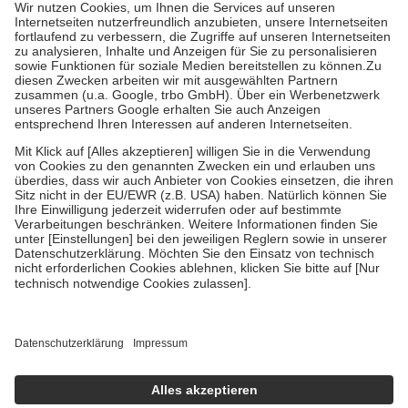
höchstens zehn Euro.
Es sind jedoch nie mehr als die tatsächlichen
Kosten der Leistung zu entrichten.
Diese Regeln gelten grundsätzlich auch für Online-Apotheken.
Bei Heilmitteln und häuslicher Krankenpflege beträgt die
Zuzahlung zehn Prozent der Kosten sowie zehn Euro je
Verordnung.
Um das Engagement der Versicherten für ihre eigene Gesundheit zu
stärken und die besondere Stellung der Familie zu unterstützen,
fallen
keine Zuzahlungen
an bei:
• Kindern und Jugendlichen bis zum vollendeten 18. Lebensjahr
mit Ausnahme der Fahrkosten
• Untersuchungen zur Vorsorge und Früherkennung, die von der
GKV getragen werden
• empfohlenen Schutzimpfungen
• Harn- und Blutteststreifen
Wir nutzen Trusted Shops als unabhängigen Dienstleister für die
Einholung von Bewertungen. Trusted Shops hat Maßnahmen
getroffen, um sicherzustellen, dass es sich um echte Bewertungen
handelt. Mehr Informationen findest du hier:
https://help.etrusted.com/hc/de/articles/4419944605341