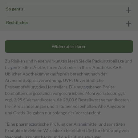
So geht's
Rechtliches
Widerruf erklären
Zu Risiken und Nebenwirkungen lesen Sie die Packungsbeilage und
fragen Sie Ihre Ärztin, Ihren Arzt oder in Ihrer Apotheke. AVP:
Üblicher Apothekenverkaufspreis berechnet nach der
Arzneimittelpreisverordnung. UVP: Unverbindliche
Preisempfehlung des Herstellers. Die angegebenen Preise
beinhalten die gesetzlich vorgeschriebene Mehrwertsteuer, ggf.
zzgl. 3,95 € Versandkosten. Ab 29,00 € Bestell­wert versand­kosten­
frei. Preisänderungen und Irrtümer vorbehalten. Alle Angebote
und Gratis-Beigaben nur solange der Vorrat reicht.
1
Eine pharmazeutische Prüfung der Arzneimittel und sonstigen
Produkte in deinem Warenkorb beinhaltet die Durchführung von
Wechselwirkungschecks und die Prüfung etwaiger