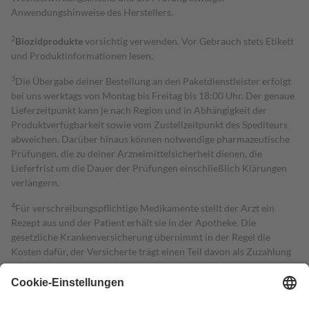
Anwendungshinweise des Herstellers.
2
Biozidprodukte
vorsichtig verwenden. Vor Gebrauch stets Etikett
und Produktinformationen lesen.
3
Die Übergabe deiner Bestellung an den Paketdienstleister erfolgt
bei uns werktags von Montag bis Freitag bis 18:00 Uhr. Der genaue
Lieferzeitpunkt kann je nach Region und in Abhängigkeit der
Produktverfügbarkeit sowie vom Zustellzeitpunkt des Spediteurs
abweichen. Darüber hinaus können notwendige pharmazeutische
Prüfungen, die zu deiner Arzneimittelsicherheit dienen, die
Lieferfrist um die Dauer der Prüfungen einschließlich Klärungen
verlängern.
4
Für verschreibungspflichtige Medikamente stellt der Arzt ein
Rezept aus und der Patient erhält sie in der Apotheke. Die
gesetzliche Krankenversicherung übernimmt in der Regel die
Kosten dafür, der Versicherte trägt einen Teil davon als Zuzahlung
mit.
Grundsätzlich leisten Mitglieder Zuzahlungen in Höhe von zehn
Prozent des Abgabepreises,
mindestens
jedoch
fünf Euro
und