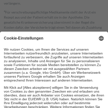
verlängern.
4
Für verschreibungspflichtige Medikamente stellt der Arzt ein
Rezept aus und der Patient erhält sie in der Apotheke. Die
gesetzliche Krankenversicherung übernimmt in der Regel die
Kosten dafür, der Versicherte trägt einen Teil davon als Zuzahlung
mit.
Grundsätzlich leisten Mitglieder Zuzahlungen in Höhe von zehn
Prozent des Abgabepreises,
mindestens
jedoch
fünf Euro
und
höchstens zehn Euro.
Es sind jedoch nie mehr als die tatsächlichen
Kosten der Leistung zu entrichten.
Diese Regeln gelten grundsätzlich auch für Online-Apotheken.
Bei Heilmitteln und häuslicher Krankenpflege beträgt die
Zuzahlung zehn Prozent der Kosten sowie zehn Euro je
Verordnung.
Um das Engagement der Versicherten für ihre eigene Gesundheit zu
stärken und die besondere Stellung der Familie zu unterstützen,
fallen
keine Zuzahlungen
an bei:
• Kindern und Jugendlichen bis zum vollendeten 18. Lebensjahr
mit Ausnahme der Fahrkosten
• Untersuchungen zur Vorsorge und Früherkennung, die von der