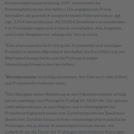
Arzneimittelpreisverordnung. UVP: Unverbindliche
Preisempfehlung des Herstellers. Die angegebenen Preise
beinhalten die gesetzlich vorgeschriebene Mehrwertsteuer, ggf.
zzgl. 3,95 € Versandkosten. Ab 29,00 € Bestell­wert versand­kosten­
frei. Preisänderungen und Irrtümer vorbehalten. Alle Angebote
und Gratis-Beigaben nur solange der Vorrat reicht.
1
Eine pharmazeutische Prüfung der Arzneimittel und sonstigen
Produkte in deinem Warenkorb beinhaltet die Durchführung von
Wechselwirkungschecks und die Prüfung etwaiger
Anwendungshinweise des Herstellers.
2
Biozidprodukte
vorsichtig verwenden. Vor Gebrauch stets Etikett
und Produktinformationen lesen.
3
Die Übergabe deiner Bestellung an den Paketdienstleister erfolgt
bei uns werktags von Montag bis Freitag bis 18:00 Uhr. Der genaue
Lieferzeitpunkt kann je nach Region und in Abhängigkeit der
Produktverfügbarkeit sowie vom Zustellzeitpunkt des Spediteurs
abweichen. Darüber hinaus können notwendige pharmazeutische
Prüfungen, die zu deiner Arzneimittelsicherheit dienen, die
Lieferfrist um die Dauer der Prüfungen einschließlich Klärungen