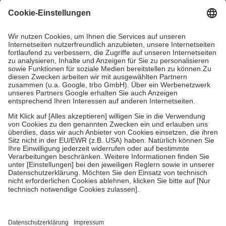
mit.
Grundsätzlich leisten Mitglieder Zuzahlungen in Höhe von zehn
Prozent des Abgabepreises,
mindestens
jedoch
fünf Euro
und
höchstens zehn Euro.
Es sind jedoch nie mehr als die tatsächlichen
Kosten der Leistung zu entrichten.
Diese Regeln gelten grundsätzlich auch für Online-Apotheken.
Bei Heilmitteln und häuslicher Krankenpflege beträgt die
Zuzahlung zehn Prozent der Kosten sowie zehn Euro je
Verordnung.
Um das Engagement der Versicherten für ihre eigene Gesundheit zu
stärken und die besondere Stellung der Familie zu unterstützen,
fallen
keine Zuzahlungen
an bei:
• Kindern und Jugendlichen bis zum vollendeten 18. Lebensjahr
mit Ausnahme der Fahrkosten
• Untersuchungen zur Vorsorge und Früherkennung, die von der
GKV getragen werden
• empfohlenen Schutzimpfungen
• Harn- und Blutteststreifen
Wir nutzen Trusted Shops als unabhängigen Dienstleister für die
Einholung von Bewertungen. Trusted Shops hat Maßnahmen
getroffen, um sicherzustellen, dass es sich um echte Bewertungen