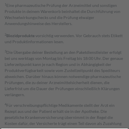
1
Eine pharmazeutische Prüfung der Arzneimittel und sonstigen
Produkte in deinem Warenkorb beinhaltet die Durchführung von
Wechselwirkungschecks und die Prüfung etwaiger
Anwendungshinweise des Herstellers.
2
Biozidprodukte
vorsichtig verwenden. Vor Gebrauch stets Etikett
und Produktinformationen lesen.
3
Die Übergabe deiner Bestellung an den Paketdienstleister erfolgt
bei uns werktags von Montag bis Freitag bis 18:00 Uhr. Der genaue
Lieferzeitpunkt kann je nach Region und in Abhängigkeit der
Produktverfügbarkeit sowie vom Zustellzeitpunkt des Spediteurs
abweichen. Darüber hinaus können notwendige pharmazeutische
Prüfungen, die zu deiner Arzneimittelsicherheit dienen, die
Lieferfrist um die Dauer der Prüfungen einschließlich Klärungen
verlängern.
4
Für verschreibungspflichtige Medikamente stellt der Arzt ein
Rezept aus und der Patient erhält sie in der Apotheke. Die
gesetzliche Krankenversicherung übernimmt in der Regel die
Kosten dafür, der Versicherte trägt einen Teil davon als Zuzahlung