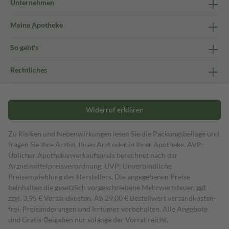
Unternehmen
Meine Apotheke
So geht's
Rechtliches
Widerruf erklären
Zu Risiken und Nebenwirkungen lesen Sie die Packungsbeilage und
fragen Sie Ihre Ärztin, Ihren Arzt oder in Ihrer Apotheke. AVP:
Üblicher Apothekenverkaufspreis berechnet nach der
Arzneimittelpreisverordnung. UVP: Unverbindliche
Preisempfehlung des Herstellers. Die angegebenen Preise
beinhalten die gesetzlich vorgeschriebene Mehrwertsteuer, ggf.
zzgl. 3,95 € Versandkosten. Ab 29,00 € Bestell­wert versand­kosten­
frei. Preisänderungen und Irrtümer vorbehalten. Alle Angebote
und Gratis-Beigaben nur solange der Vorrat reicht.