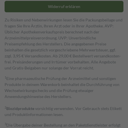
Widerruf erklären
Zu Risiken und Nebenwirkungen lesen Sie die Packungsbeilage und
fragen Sie Ihre Ärztin, Ihren Arzt oder in Ihrer Apotheke. AVP:
Üblicher Apothekenverkaufspreis berechnet nach der
Arzneimittelpreisverordnung. UVP: Unverbindliche
Preisempfehlung des Herstellers. Die angegebenen Preise
beinhalten die gesetzlich vorgeschriebene Mehrwertsteuer, ggf.
zzgl. 3,95 € Versandkosten. Ab 29,00 € Bestell­wert versand­kosten­
frei. Preisänderungen und Irrtümer vorbehalten. Alle Angebote
und Gratis-Beigaben nur solange der Vorrat reicht.
1
Eine pharmazeutische Prüfung der Arzneimittel und sonstigen
Produkte in deinem Warenkorb beinhaltet die Durchführung von
Wechselwirkungschecks und die Prüfung etwaiger
Anwendungshinweise des Herstellers.
2
Biozidprodukte
vorsichtig verwenden. Vor Gebrauch stets Etikett
und Produktinformationen lesen.
3
Die Übergabe deiner Bestellung an den Paketdienstleister erfolgt