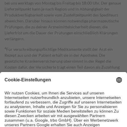
bei uns werktags von Montag bis Freitag bis 18:00 Uhr. Der genaue
Lieferzeitpunkt kann je nach Region und in Abhängigkeit der
Produktverfügbarkeit sowie vom Zustellzeitpunkt des Spediteurs
abweichen. Darüber hinaus können notwendige pharmazeutische
Prüfungen, die zu deiner Arzneimittelsicherheit dienen, die
Lieferfrist um die Dauer der Prüfungen einschließlich Klärungen
verlängern.
4
Für verschreibungspflichtige Medikamente stellt der Arzt ein
Rezept aus und der Patient erhält sie in der Apotheke. Die
gesetzliche Krankenversicherung übernimmt in der Regel die
Kosten dafür, der Versicherte trägt einen Teil davon als Zuzahlung
mit.
Grundsätzlich leisten Mitglieder Zuzahlungen in Höhe von zehn
Prozent des Abgabepreises,
mindestens
jedoch
fünf Euro
und
höchstens zehn Euro.
Es sind jedoch nie mehr als die tatsächlichen
Kosten der Leistung zu entrichten.
Diese Regeln gelten grundsätzlich auch für Online-Apotheken.
Bei Heilmitteln und häuslicher Krankenpflege beträgt die
Zuzahlung zehn Prozent der Kosten sowie zehn Euro je
Verordnung.
Um das Engagement der Versicherten für ihre eigene Gesundheit zu