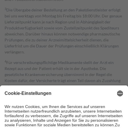
3
Die Übergabe deiner Bestellung an den Paketdienstleister erfolgt
bei uns werktags von Montag bis Freitag bis 18:00 Uhr. Der genaue
Lieferzeitpunkt kann je nach Region und in Abhängigkeit der
Produktverfügbarkeit sowie vom Zustellzeitpunkt des Spediteurs
abweichen. Darüber hinaus können notwendige pharmazeutische
Prüfungen, die zu deiner Arzneimittelsicherheit dienen, die
Lieferfrist um die Dauer der Prüfungen einschließlich Klärungen
verlängern.
4
Für verschreibungspflichtige Medikamente stellt der Arzt ein
Rezept aus und der Patient erhält sie in der Apotheke. Die
gesetzliche Krankenversicherung übernimmt in der Regel die
Kosten dafür, der Versicherte trägt einen Teil davon als Zuzahlung
mit.
Grundsätzlich leisten Mitglieder Zuzahlungen in Höhe von zehn
Prozent des Abgabepreises,
mindestens
jedoch
fünf Euro
und
höchstens zehn Euro.
Es sind jedoch nie mehr als die tatsächlichen
Kosten der Leistung zu entrichten.
Diese Regeln gelten grundsätzlich auch für Online-Apotheken.
Bei Heilmitteln und häuslicher Krankenpflege beträgt die