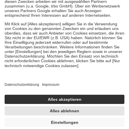
Zuzahlung zehn Prozent der Kosten sowie zehn Euro je
Verordnung.
Um das Engagement der Versicherten für ihre eigene Gesundheit zu
stärken und die besondere Stellung der Familie zu unterstützen,
fallen
keine Zuzahlungen
an bei:
• Kindern und Jugendlichen bis zum vollendeten 18. Lebensjahr
mit Ausnahme der Fahrkosten
• Untersuchungen zur Vorsorge und Früherkennung, die von der
GKV getragen werden
• empfohlenen Schutzimpfungen
• Harn- und Blutteststreifen
Wir nutzen Trusted Shops als unabhängigen Dienstleister für die
Einholung von Bewertungen. Trusted Shops hat Maßnahmen
getroffen, um sicherzustellen, dass es sich um echte Bewertungen
handelt. Mehr Informationen findest du hier:
https://help.etrusted.com/hc/de/articles/4419944605341
Einige Bilder und Inhalte wurden unter Zuhilfenahme künstlicher
Intelligenz erstellt.