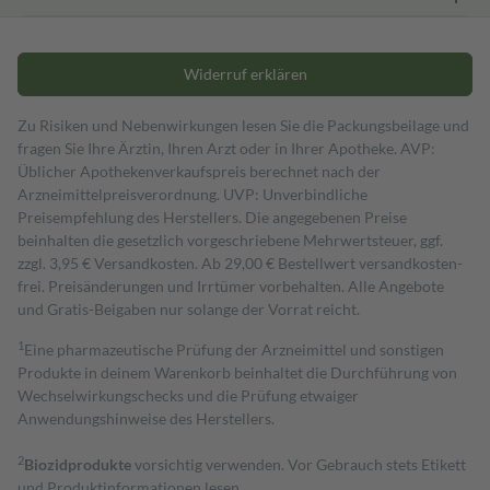
Widerruf erklären
Zu Risiken und Nebenwirkungen lesen Sie die Packungsbeilage und
fragen Sie Ihre Ärztin, Ihren Arzt oder in Ihrer Apotheke. AVP:
Üblicher Apothekenverkaufspreis berechnet nach der
Arzneimittelpreisverordnung. UVP: Unverbindliche
Preisempfehlung des Herstellers. Die angegebenen Preise
beinhalten die gesetzlich vorgeschriebene Mehrwertsteuer, ggf.
zzgl. 3,95 € Versandkosten. Ab 29,00 € Bestell­wert versand­kosten­
frei. Preisänderungen und Irrtümer vorbehalten. Alle Angebote
und Gratis-Beigaben nur solange der Vorrat reicht.
1
Eine pharmazeutische Prüfung der Arzneimittel und sonstigen
Produkte in deinem Warenkorb beinhaltet die Durchführung von
Wechselwirkungschecks und die Prüfung etwaiger
Anwendungshinweise des Herstellers.
2
Biozidprodukte
vorsichtig verwenden. Vor Gebrauch stets Etikett
und Produktinformationen lesen.