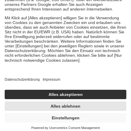
Verordnung.
Um das Engagement der Versicherten für ihre eigene Gesundheit zu
stärken und die besondere Stellung der Familie zu unterstützen,
fallen
keine Zuzahlungen
an bei:
• Kindern und Jugendlichen bis zum vollendeten 18. Lebensjahr
mit Ausnahme der Fahrkosten
• Untersuchungen zur Vorsorge und Früherkennung, die von der
GKV getragen werden
• empfohlenen Schutzimpfungen
• Harn- und Blutteststreifen
Wir nutzen Trusted Shops als unabhängigen Dienstleister für die
Einholung von Bewertungen. Trusted Shops hat Maßnahmen
getroffen, um sicherzustellen, dass es sich um echte Bewertungen
handelt. Mehr Informationen findest du hier:
https://help.etrusted.com/hc/de/articles/4419944605341
Einige Bilder und Inhalte wurden unter Zuhilfenahme künstlicher
Intelligenz erstellt.