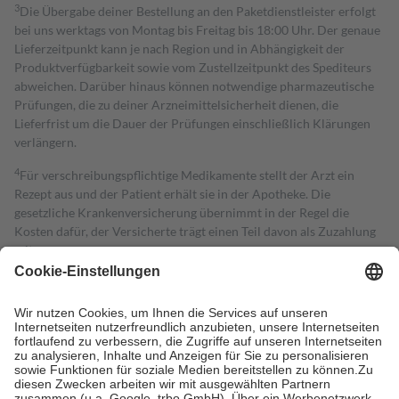
3
Die Übergabe deiner Bestellung an den Paketdienstleister erfolgt
bei uns werktags von Montag bis Freitag bis 18:00 Uhr. Der genaue
Lieferzeitpunkt kann je nach Region und in Abhängigkeit der
Produktverfügbarkeit sowie vom Zustellzeitpunkt des Spediteurs
abweichen. Darüber hinaus können notwendige pharmazeutische
Prüfungen, die zu deiner Arzneimittelsicherheit dienen, die
Lieferfrist um die Dauer der Prüfungen einschließlich Klärungen
verlängern.
4
Für verschreibungspflichtige Medikamente stellt der Arzt ein
Rezept aus und der Patient erhält sie in der Apotheke. Die
gesetzliche Krankenversicherung übernimmt in der Regel die
Kosten dafür, der Versicherte trägt einen Teil davon als Zuzahlung
mit.
Grundsätzlich leisten Mitglieder Zuzahlungen in Höhe von zehn
Prozent des Abgabepreises,
mindestens
jedoch
fünf Euro
und
höchstens zehn Euro.
Es sind jedoch nie mehr als die tatsächlichen
Kosten der Leistung zu entrichten.
Diese Regeln gelten grundsätzlich auch für Online-Apotheken.
Bei Heilmitteln und häuslicher Krankenpflege beträgt die
Zuzahlung zehn Prozent der Kosten sowie zehn Euro je