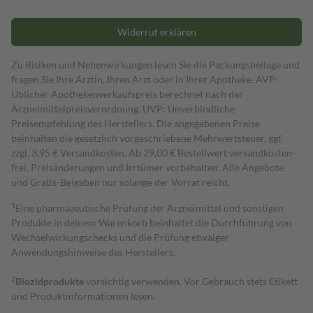
Widerruf erklären
Zu Risiken und Nebenwirkungen lesen Sie die Packungsbeilage und
fragen Sie Ihre Ärztin, Ihren Arzt oder in Ihrer Apotheke. AVP:
Üblicher Apothekenverkaufspreis berechnet nach der
Arzneimittelpreisverordnung. UVP: Unverbindliche
Preisempfehlung des Herstellers. Die angegebenen Preise
beinhalten die gesetzlich vorgeschriebene Mehrwertsteuer, ggf.
zzgl. 3,95 € Versandkosten. Ab 29,00 € Bestell­wert versand­kosten­
frei. Preisänderungen und Irrtümer vorbehalten. Alle Angebote
und Gratis-Beigaben nur solange der Vorrat reicht.
1
Eine pharmazeutische Prüfung der Arzneimittel und sonstigen
Produkte in deinem Warenkorb beinhaltet die Durchführung von
Wechselwirkungschecks und die Prüfung etwaiger
Anwendungshinweise des Herstellers.
2
Biozidprodukte
vorsichtig verwenden. Vor Gebrauch stets Etikett
und Produktinformationen lesen.