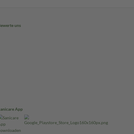
Bewerte uns
Sanicare App