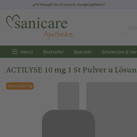
3
E-Rezept:
Heute bestellt,
morgen geliefert
Menü
Bestseller
Sparsets
Schmerzen & Ver
ACTILYSE 10 mg 1 St Pulver u Lösungs
Rezeptpflichtig