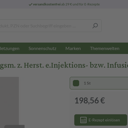
versandkostenfrei
ab 29 € und für E-Rezepte
letzungen
Sonnenschutz
Marken
Themenwelten
m. z. Herst. e.Injektions- bzw. Infusi
1 St
198,56 €
E-Rezept einlösen