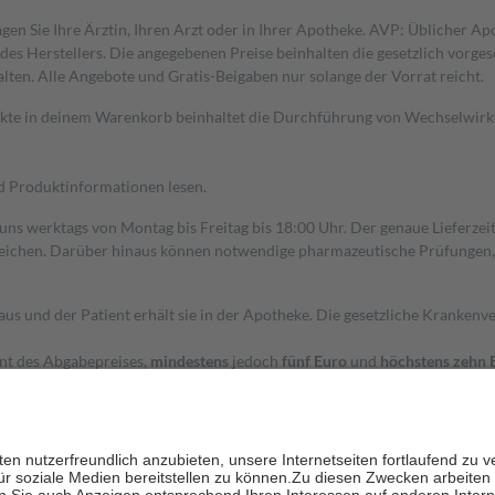
gen Sie Ihre Ärztin, Ihren Arzt oder in Ihrer Apotheke. AVP: Üblicher A
s Herstellers. Die angegebenen Preise beinhalten die gesetzlich vorgesc
alten. Alle Angebote und Gratis-Beigaben nur solange der Vorrat reicht.
dukte in deinem Warenkorb beinhaltet die Durchführung von Wechselwir
nd Produktinformationen lesen.
 uns werktags von Montag bis Freitag bis 18:00 Uhr. Der genaue Lieferze
ichen. Darüber hinaus können notwendige pharmazeutische Prüfungen, die
aus und der Patient erhält sie in der Apotheke. Die gesetzliche Krankenv
ent des Abgabepreises,
mindestens
jedoch
fünf Euro
und
höchstens zehn 
zehn Prozent der Kosten sowie zehn Euro je Verordnung.
rken und die besondere Stellung der Familie zu unterstützen, fallen
kein
 Ausnahme der Fahrkosten