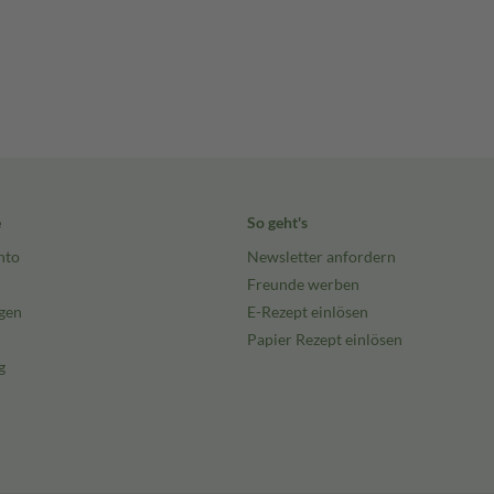
e
So geht's
nto
Newsletter anfordern
Freunde werben
gen
E-Rezept einlösen
Papier Rezept einlösen
g