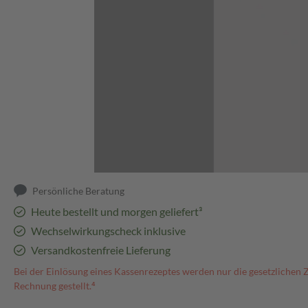
Abbildung kann abweichen
Persönliche Beratung
Heute bestellt und morgen geliefert³
Wechselwirkungscheck inklusive
Versandkostenfreie Lieferung
Bei der Einlösung eines Kassenrezeptes werden nur die gesetzlichen 
Rechnung gestellt.⁴