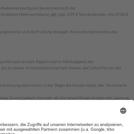
pothekenverkaufspreis berechnet nach der
hriebene Mehrwertsteuer, ggf. zzgl. 3,95 € Versandkosten. Ab 29,00 €
kungschecks und die Prüfung etwaiger Anwendungshinweise des
itpunkt kann je nach Region und in Abhängigkeit der
 zu deiner Arzneimittelsicherheit dienen, die Lieferfrist um die
ersicherung übernimmt in der Regel die Kosten dafür, der Versicherte
Euro.
Es sind jedoch nie mehr als die tatsächlichen Kosten der Leistung
e Zuzahlungen
an bei: