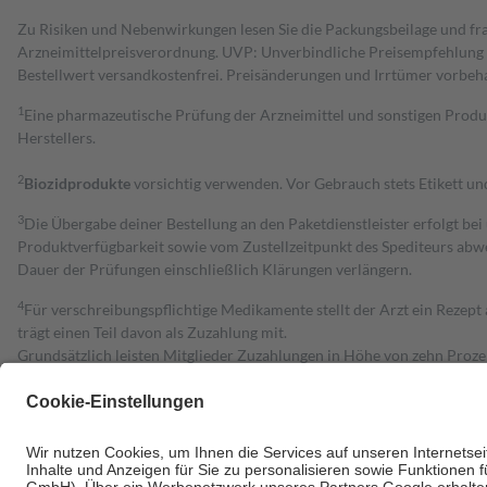
Zu Risiken und Nebenwirkungen lesen Sie die Packungsbeilage und fra
Arzneimittelpreisverordnung. UVP: Unverbindliche Preisempfehlung de
Bestell­wert versand­kosten­frei. Preisänderungen und Irrtümer vorbeh
1
Eine pharmazeutische Prüfung der Arzneimittel und sonstigen Pro
Herstellers.
2
Biozidprodukte
vorsichtig verwenden. Vor Gebrauch stets Etikett u
3
Die Übergabe deiner Bestellung an den Paketdienstleister erfolgt bei
Produktverfügbarkeit sowie vom Zustellzeitpunkt des Spediteurs abwe
Dauer der Prüfungen einschließlich Klärungen verlängern.
4
Für verschreibungspflichtige Medikamente stellt der Arzt ein Rezept 
trägt einen Teil davon als Zuzahlung mit.
Grundsätzlich leisten Mitglieder Zuzahlungen in Höhe von zehn Proz
zu entrichten.
Diese Regeln gelten grundsätzlich auch für Online-Apotheken.
Bei Heilmitteln und häuslicher Krankenpflege beträgt die Zuzahlung 
Um das Engagement der Versicherten für ihre eigene Gesundheit zu stä
• Kindern und Jugendlichen bis zum vollendeten 18. Lebensjahr mit