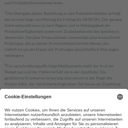
und Produktinformationen lesen.
3
Die Übergabe deiner Bestellung an den Paketdienstleister erfolgt
bei uns werktags von Montag bis Freitag bis 18:00 Uhr. Der genaue
Lieferzeitpunkt kann je nach Region und in Abhängigkeit der
Produktverfügbarkeit sowie vom Zustellzeitpunkt des Spediteurs
abweichen. Darüber hinaus können notwendige pharmazeutische
Prüfungen, die zu deiner Arzneimittelsicherheit dienen, die
Lieferfrist um die Dauer der Prüfungen einschließlich Klärungen
verlängern.
4
Für verschreibungspflichtige Medikamente stellt der Arzt ein
Rezept aus und der Patient erhält sie in der Apotheke. Die
gesetzliche Krankenversicherung übernimmt in der Regel die
Kosten dafür, der Versicherte trägt einen Teil davon als Zuzahlung
mit.
Grundsätzlich leisten Mitglieder Zuzahlungen in Höhe von zehn
Prozent des Abgabepreises,
mindestens
jedoch
fünf Euro
und
höchstens zehn Euro.
Es sind jedoch nie mehr als die tatsächlichen
Kosten der Leistung zu entrichten.
Diese Regeln gelten grundsätzlich auch für Online-Apotheken.
Bei Heilmitteln und häuslicher Krankenpflege beträgt die