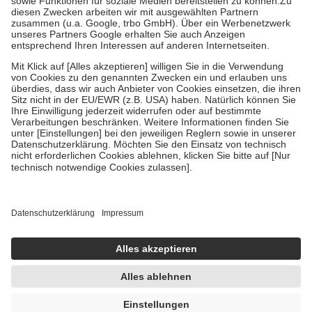
Zuzahlung zehn Prozent der Kosten sowie zehn Euro je
Verordnung.
Um das Engagement der Versicherten für ihre eigene Gesundheit zu
stärken und die besondere Stellung der Familie zu unterstützen,
fallen
keine Zuzahlungen
an bei:
• Kindern und Jugendlichen bis zum vollendeten 18. Lebensjahr
mit Ausnahme der Fahrkosten
• Untersuchungen zur Vorsorge und Früherkennung, die von der
GKV getragen werden
• empfohlenen Schutzimpfungen
• Harn- und Blutteststreifen
Wir nutzen Trusted Shops als unabhängigen Dienstleister für die
Einholung von Bewertungen. Trusted Shops hat Maßnahmen
getroffen, um sicherzustellen, dass es sich um echte Bewertungen
handelt. Mehr Informationen findest du hier:
https://help.etrusted.com/hc/de/articles/4419944605341
Einige Bilder und Inhalte wurden unter Zuhilfenahme künstlicher
Intelligenz erstellt.