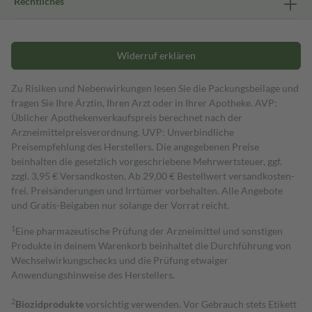
Rechtliches
Widerruf erklären
Zu Risiken und Nebenwirkungen lesen Sie die Packungsbeilage und
fragen Sie Ihre Ärztin, Ihren Arzt oder in Ihrer Apotheke. AVP:
Üblicher Apothekenverkaufspreis berechnet nach der
Arzneimittelpreisverordnung. UVP: Unverbindliche
Preisempfehlung des Herstellers. Die angegebenen Preise
beinhalten die gesetzlich vorgeschriebene Mehrwertsteuer, ggf.
zzgl. 3,95 € Versandkosten. Ab 29,00 € Bestell­wert versand­kosten­
frei. Preisänderungen und Irrtümer vorbehalten. Alle Angebote
und Gratis-Beigaben nur solange der Vorrat reicht.
1
Eine pharmazeutische Prüfung der Arzneimittel und sonstigen
Produkte in deinem Warenkorb beinhaltet die Durchführung von
Wechselwirkungschecks und die Prüfung etwaiger
Anwendungshinweise des Herstellers.
2
Biozidprodukte
vorsichtig verwenden. Vor Gebrauch stets Etikett