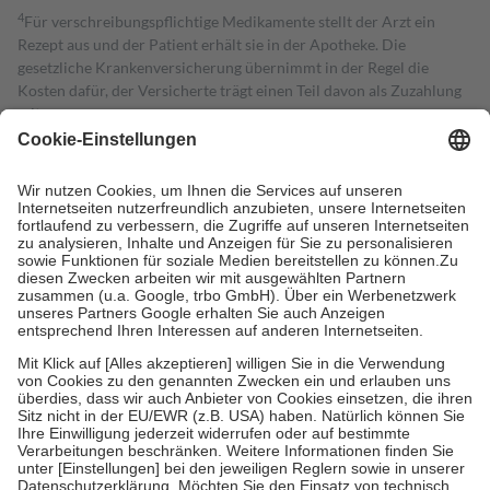
4
Für verschreibungspflichtige Medikamente stellt der Arzt ein
Rezept aus und der Patient erhält sie in der Apotheke. Die
gesetzliche Krankenversicherung übernimmt in der Regel die
Kosten dafür, der Versicherte trägt einen Teil davon als Zuzahlung
mit.
Grundsätzlich leisten Mitglieder Zuzahlungen in Höhe von zehn
Prozent des Abgabepreises,
mindestens
jedoch
fünf Euro
und
höchstens zehn Euro.
Es sind jedoch nie mehr als die tatsächlichen
Kosten der Leistung zu entrichten.
Diese Regeln gelten grundsätzlich auch für Online-Apotheken.
Bei Heilmitteln und häuslicher Krankenpflege beträgt die
Zuzahlung zehn Prozent der Kosten sowie zehn Euro je
Verordnung.
Um das Engagement der Versicherten für ihre eigene Gesundheit zu
stärken und die besondere Stellung der Familie zu unterstützen,
fallen
keine Zuzahlungen
an bei:
• Kindern und Jugendlichen bis zum vollendeten 18. Lebensjahr
mit Ausnahme der Fahrkosten
• Untersuchungen zur Vorsorge und Früherkennung, die von der
GKV getragen werden
• empfohlenen Schutzimpfungen