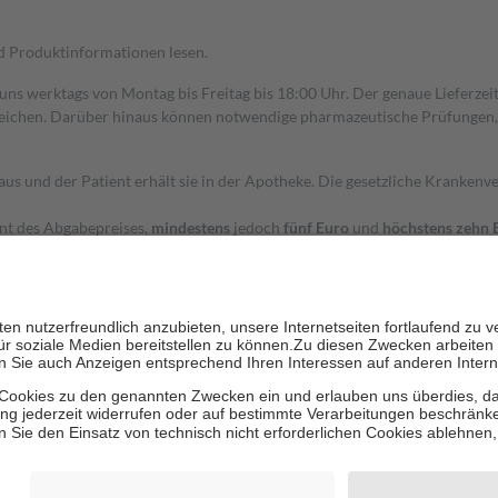
nd Produktinformationen lesen.
 uns werktags von Montag bis Freitag bis 18:00 Uhr. Der genaue Lieferze
ichen. Darüber hinaus können notwendige pharmazeutische Prüfungen, die
aus und der Patient erhält sie in der Apotheke. Die gesetzliche Krankenv
ent des Abgabepreises,
mindestens
jedoch
fünf Euro
und
höchstens zehn 
zehn Prozent der Kosten sowie zehn Euro je Verordnung.
rken und die besondere Stellung der Familie zu unterstützen, fallen
kein
 Ausnahme der Fahrkosten
 getragen werden
holung von Bewertungen. Trusted Shops hat Maßnahmen getroffen, um sic
cles/4419944605341