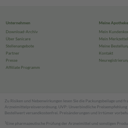
Unternehmen
Meine Apothek
Download-Archiv
Mein Kundenko
Über Sanicare
Mein Merkzettel
Stellenangebote
Meine Bestellun
Partner
Kontakt
Presse
Neuregistrierun
Affiliate Programm
Zu Risiken und Nebenwirkungen lesen Sie die Packungsbeilage und fra
Arzneimittelpreisverordnung. UVP: Unverbindliche Preisempfehlung de
Bestell­wert versand­kosten­frei. Preisänderungen und Irrtümer vorbeh
1
Eine pharmazeutische Prüfung der Arzneimittel und sonstigen Pro