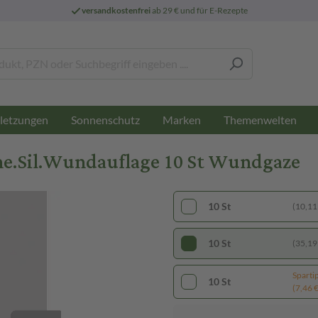
versandkostenfrei
ab 29 € und für E-Rezepte
letzungen
Sonnenschutz
Marken
Themenwelten
e.Sil.Wundauflage 10 St Wundgaze
10 St
(10,11 
10 St
(35,19 
Sparti
10 St
(7,46 € 