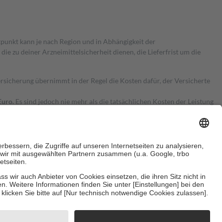
itpunkt kann je nach Region und in Abhängigkeit der
 zu deiner Arzneimittelsicherheit dienen, die Lieferfrist um die
ersicherung übernimmt in der Regel die Kosten dafür, der Versicherte
Euro.
Es sind jedoch nie mehr als die tatsächlichen Kosten der Leistung
e Zuzahlungen
an bei:
herzustellen, dass es sich um echte Bewertungen handelt. Mehr