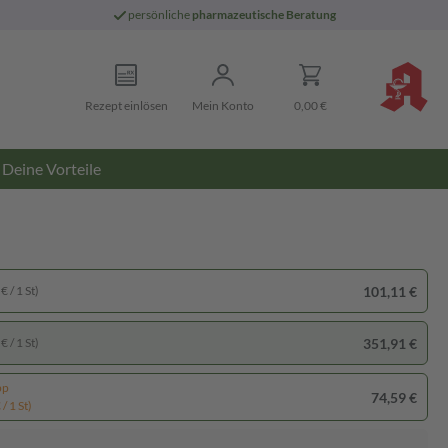
persönliche
pharmazeutische Beratung
Rezept einlösen
Mein Konto
0,00 €
Deine Vorteile
101,11 €
€ / 1 St)
351,91 €
€ / 1 St)
pp
74,59 €
/ 1 St)