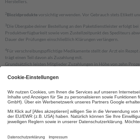
Herstellers.
2
Biozidprodukte
vorsichtig verwenden. Vor Gebrauch stets Etikett u
3
Die Übergabe deiner Bestellung an den Paketdienstleister erfolgt bei
Produktverfügbarkeit sowie vom Zustellzeitpunkt des Spediteurs abwe
Dauer der Prüfungen einschließlich Klärungen verlängern.
4
Für verschreibungspflichtige Medikamente stellt der Arzt ein Rezept 
trägt einen Teil davon als Zuzahlung mit.
Grundsätzlich leisten Mitglieder Zuzahlungen in Höhe von zehn Proz
zu entrichten.
Diese Regeln gelten grundsätzlich auch für Online-Apotheken.
Bei Heilmitteln und häuslicher Krankenpflege beträgt die Zuzahlung 
Um das Engagement der Versicherten für ihre eigene Gesundheit zu stä
• Kindern und Jugendlichen bis zum vollendeten 18. Lebensjahr mit
• Untersuchungen zur Vorsorge und Früherkennung, die von der GKV
• empfohlenen Schutzimpfungen
• Harn- und Blutteststreifen
Wir nutzen Trusted Shops als unabhängigen Dienstleister für die Ein
Informationen findest du hier: https://help.etrusted.com/hc/de/arti