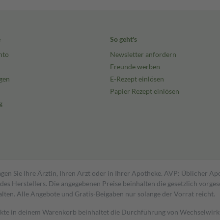
e
So geht's
nto
Newsletter anfordern
Freunde werben
gen
E-Rezept einlösen
Papier Rezept einlösen
g
gen Sie Ihre Ärztin, Ihren Arzt oder in Ihrer Apotheke. AVP: Üblicher A
s Herstellers. Die angegebenen Preise beinhalten die gesetzlich vorgesc
alten. Alle Angebote und Gratis-Beigaben nur solange der Vorrat reicht.
dukte in deinem Warenkorb beinhaltet die Durchführung von Wechselwir