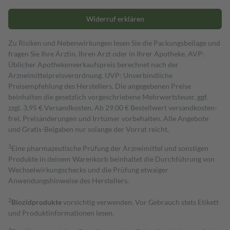
Widerruf erklären
Zu Risiken und Nebenwirkungen lesen Sie die Packungsbeilage und
fragen Sie Ihre Ärztin, Ihren Arzt oder in Ihrer Apotheke. AVP:
Üblicher Apothekenverkaufspreis berechnet nach der
Arzneimittelpreisverordnung. UVP: Unverbindliche
Preisempfehlung des Herstellers. Die angegebenen Preise
beinhalten die gesetzlich vorgeschriebene Mehrwertsteuer, ggf.
zzgl. 3,95 € Versandkosten. Ab 29,00 € Bestell­wert versand­kosten­
frei. Preisänderungen und Irrtümer vorbehalten. Alle Angebote
und Gratis-Beigaben nur solange der Vorrat reicht.
1
Eine pharmazeutische Prüfung der Arzneimittel und sonstigen
Produkte in deinem Warenkorb beinhaltet die Durchführung von
Wechselwirkungschecks und die Prüfung etwaiger
Anwendungshinweise des Herstellers.
2
Biozidprodukte
vorsichtig verwenden. Vor Gebrauch stets Etikett
und Produktinformationen lesen.
3