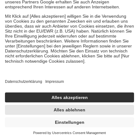
Um das Engagement der Versicherten für ihre eigene Gesundheit zu
stärken und die besondere Stellung der Familie zu unterstützen,
fallen
keine Zuzahlungen
an bei:
• Kindern und Jugendlichen bis zum vollendeten 18. Lebensjahr
mit Ausnahme der Fahrkosten
• Untersuchungen zur Vorsorge und Früherkennung, die von der
GKV getragen werden
• empfohlenen Schutzimpfungen
• Harn- und Blutteststreifen
Wir nutzen Trusted Shops als unabhängigen Dienstleister für die
Einholung von Bewertungen. Trusted Shops hat Maßnahmen
getroffen, um sicherzustellen, dass es sich um echte Bewertungen
handelt. Mehr Informationen findest du hier:
https://help.etrusted.com/hc/de/articles/4419944605341
Einige Bilder und Inhalte wurden unter Zuhilfenahme künstlicher
Intelligenz erstellt.