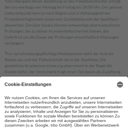
Die Übergabe deiner Bestellung an den Paketdienstleister erfolgt
bei uns werktags von Montag bis Freitag bis 18:00 Uhr. Der genaue
Lieferzeitpunkt kann je nach Region und in Abhängigkeit der
Produktverfügbarkeit sowie vom Zustellzeitpunkt des Spediteurs
abweichen. Darüber hinaus können notwendige pharmazeutische
Prüfungen, die zu deiner Arzneimittelsicherheit dienen, die
Lieferfrist um die Dauer der Prüfungen einschließlich Klärungen
verlängern.
4
Für verschreibungspflichtige Medikamente stellt der Arzt ein
Rezept aus und der Patient erhält sie in der Apotheke. Die
gesetzliche Krankenversicherung übernimmt in der Regel die
Kosten dafür, der Versicherte trägt einen Teil davon als Zuzahlung
mit.
Grundsätzlich leisten Mitglieder Zuzahlungen in Höhe von zehn
Prozent des Abgabepreises,
mindestens
jedoch
fünf Euro
und
höchstens zehn Euro.
Es sind jedoch nie mehr als die tatsächlichen
Kosten der Leistung zu entrichten.
Diese Regeln gelten grundsätzlich auch für Online-Apotheken.
Bei Heilmitteln und häuslicher Krankenpflege beträgt die
Zuzahlung zehn Prozent der Kosten sowie zehn Euro je
Verordnung.