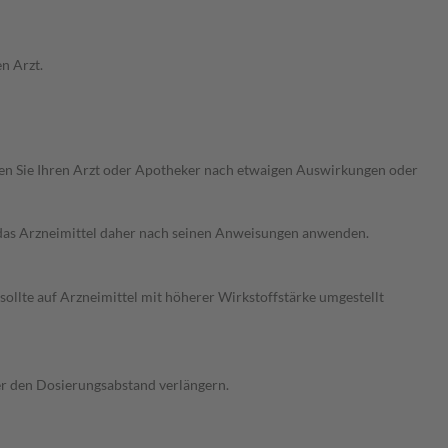
n Arzt.
ragen Sie Ihren Arzt oder Apotheker nach etwaigen Auswirkungen oder
e das Arzneimittel daher nach seinen Anweisungen anwenden.
ollte auf Arzneimittel mit höherer Wirkstoffstärke umgestellt
der den Dosierungsabstand verlängern.