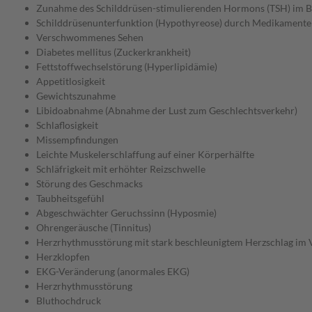
Zunahme des Schilddrüsen-stimulierenden Hormons (TSH) im B
Schilddrüsenunterfunktion (Hypothyreose) durch Medikamente
Verschwommenes Sehen
Diabetes mellitus (Zuckerkrankheit)
Fettstoffwechselstörung (Hyperlipidämie)
Appetitlosigkeit
Gewichtszunahme
Libidoabnahme (Abnahme der Lust zum Geschlechtsverkehr)
Schlaflosigkeit
Missempfindungen
Leichte Muskelerschlaffung auf einer Körperhälfte
Schläfrigkeit mit erhöhter Reizschwelle
Störung des Geschmacks
Taubheitsgefühl
Abgeschwächter Geruchssinn (Hyposmie)
Ohrengeräusche (Tinnitus)
Herzrhythmusstörung mit stark beschleunigtem Herzschlag im 
Herzklopfen
EKG-Veränderung (anormales EKG)
Herzrhythmusstörung
Bluthochdruck