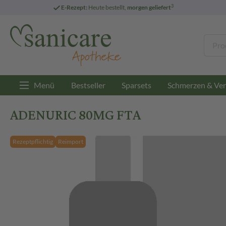
3
E-Rezept:
Heute bestellt,
morgen geliefert
Menü
Bestseller
Sparsets
Schmerzen & Ver
ADENURIC 80MG FTA
Rezeptpflichtig
Reimport