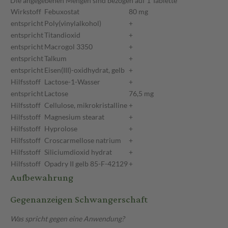
Die angegebenen Mengen sind bezogen auf 1 Tablette
Wirkstoff
Febuxostat
80 mg
entspricht
Poly(vinylalkohol)
+
entspricht
Titandioxid
+
entspricht
Macrogol 3350
+
entspricht
Talkum
+
entspricht
Eisen(III)-oxidhydrat, gelb
+
Hilfsstoff
Lactose-1-Wasser
+
entspricht
Lactose
76,5 mg
Hilfsstoff
Cellulose, mikrokristalline
+
Hilfsstoff
Magnesium stearat
+
Hilfsstoff
Hyprolose
+
Hilfsstoff
Croscarmellose natrium
+
Hilfsstoff
Siliciumdioxid hydrat
+
Hilfsstoff
Opadry II gelb 85-F-42129
+
Aufbewahrung
Gegenanzeigen Schwangerschaft
Was spricht gegen eine Anwendung?