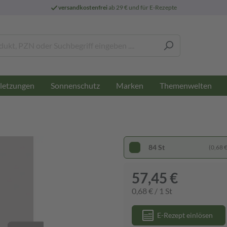
versandkostenfrei
ab 29 € und für E-Rezepte
letzungen
Sonnenschutz
Marken
Themenwelten
84 St
(0,68 € 
57,45 €
0,68 € / 1 St
E-Rezept einlösen