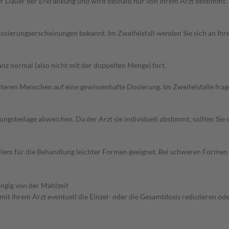
r Dauer der Erkrankung und wird deshalb nur von Ihrem Arzt bestimmt.
sierungserscheinungen bekannt. Im Zweifelsfall wenden Sie sich an Ihre
z normal (also nicht mit der doppelten Menge) fort.
d älteren Menschen auf eine gewissenhafte Dosierung. Im Zweifelsfalle f
gsbeilage abweichen. Da der Arzt sie individuell abstimmt, sollten Si
allem für die Behandlung leichter Formen geeignet. Bei schweren Formen s
ngig von der Mahlzeit
mit Ihrem Arzt eventuell die Einzel- oder die Gesamtdosis reduzieren o