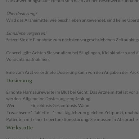
Die Anwendungsdauer richtet sich nach Art der Beschwerde und/ode
Überdosierung?
Wird das Arzneimittel wie beschrieben angewendet, sind keine Überdo
Einnahme vergessen?
Setzen Sie die Einnahme zum nächsten vorgeschriebenen Zeitpunkt gan
Generell gilt: Achten Sie vor allem bei Säuglingen, Kleinkindern un
Vorsichtsmaßnahmen.
Eine vom Arzt verordnete Dosierung kann von den Angaben der Packun
Dosierung
Erhöhte Harnsäurewerte im Blut bei Gicht: Das Arzneimittel ist vor 
werden. Allgemeine Dosierungsempfehlung:
Wer
Einzeldosis
Gesamtdosis
Wann
Erwachsene
1 Tablette
1-mal täglich
zum gleichen Zeitpunkt, unabhä
Patienten mit einer Leberfunktionsstörung: Sie müssen in Absprache 
Wirkstoffe