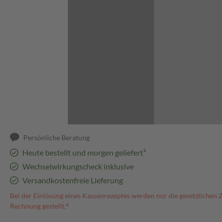
Abbildung kann abweichen
Persönliche Beratung
Heute bestellt und morgen geliefert³
Wechselwirkungscheck inklusive
Versandkostenfreie Lieferung
Bei der Einlösung eines Kassenrezeptes werden nur die gesetzlichen 
Rechnung gestellt.⁴