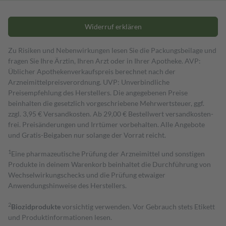
Widerruf erklären
Zu Risiken und Nebenwirkungen lesen Sie die Packungsbeilage und
fragen Sie Ihre Ärztin, Ihren Arzt oder in Ihrer Apotheke. AVP:
Üblicher Apothekenverkaufspreis berechnet nach der
Arzneimittelpreisverordnung. UVP: Unverbindliche
Preisempfehlung des Herstellers. Die angegebenen Preise
beinhalten die gesetzlich vorgeschriebene Mehrwertsteuer, ggf.
zzgl. 3,95 € Versandkosten. Ab 29,00 € Bestell­wert versand­kosten­
frei. Preisänderungen und Irrtümer vorbehalten. Alle Angebote
und Gratis-Beigaben nur solange der Vorrat reicht.
1
Eine pharmazeutische Prüfung der Arzneimittel und sonstigen
Produkte in deinem Warenkorb beinhaltet die Durchführung von
Wechselwirkungschecks und die Prüfung etwaiger
Anwendungshinweise des Herstellers.
2
Biozidprodukte
vorsichtig verwenden. Vor Gebrauch stets Etikett
und Produktinformationen lesen.