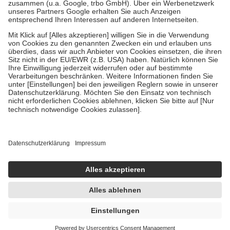
Verordnung.
Um das Engagement der Versicherten für ihre eigene Gesundheit zu
stärken und die besondere Stellung der Familie zu unterstützen,
fallen
keine Zuzahlungen
an bei:
• Kindern und Jugendlichen bis zum vollendeten 18. Lebensjahr
mit Ausnahme der Fahrkosten
• Untersuchungen zur Vorsorge und Früherkennung, die von der
GKV getragen werden
• empfohlenen Schutzimpfungen
• Harn- und Blutteststreifen
Wir nutzen Trusted Shops als unabhängigen Dienstleister für die
Einholung von Bewertungen. Trusted Shops hat Maßnahmen
getroffen, um sicherzustellen, dass es sich um echte Bewertungen
handelt. Mehr Informationen findest du hier:
https://help.etrusted.com/hc/de/articles/4419944605341
Einige Bilder und Inhalte wurden unter Zuhilfenahme künstlicher
Intelligenz erstellt.