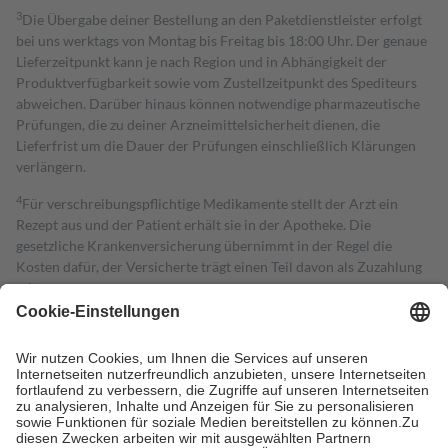
3
Die Übergabe deiner Bestellung an den Paketdienstleister erfolgt
bei uns werktags von Montag bis Freitag bis 18:00 Uhr. Der genaue
Lieferzeitpunkt kann je nach Region und in Abhängigkeit der
Produktverfügbarkeit sowie vom Zustellzeitpunkt des Spediteurs
abweichen. Darüber hinaus können notwendige pharmazeutische
Prüfungen, die zu deiner Arzneimittelsicherheit dienen, die
Lieferfrist um die Dauer der Prüfungen einschließlich Klärungen
verlängern.
4
Für verschreibungspflichtige Medikamente stellt der Arzt ein
Rezept aus und der Patient erhält sie in der Apotheke. Die
gesetzliche Krankenversicherung übernimmt in der Regel die
Kosten dafür, der Versicherte trägt einen Teil davon als Zuzahlung
mit.
Grundsätzlich leisten Mitglieder Zuzahlungen in Höhe von zehn
Prozent des Abgabepreises,
mindestens
jedoch
fünf Euro
und
höchstens zehn Euro.
Es sind jedoch nie mehr als die tatsächlichen
Kosten der Leistung zu entrichten.
Diese Regeln gelten grundsätzlich auch für Online-Apotheken.
Bei Heilmitteln und häuslicher Krankenpflege beträgt die
Zuzahlung zehn Prozent der Kosten sowie zehn Euro je