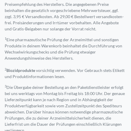
Preisempfehlung des Herstellers. Die angegebenen Preise
beinhalten die gesetzlich vorgeschriebene Mehrwertsteuer, ggf.
zzgl. 3,95 € Versandkosten. Ab 29,00 € Bestell­wert versand­kosten­
frei. Preisänderungen und Irrtümer vorbehalten. Alle Angebote
und Gratis-Beigaben nur solange der Vorrat reicht.
1
Eine pharmazeutische Prüfung der Arzneimittel und sonstigen
Produkte in deinem Warenkorb beinhaltet die Durchführung von
Wechselwirkungschecks und die Prüfung etwaiger
Anwendungshinweise des Herstellers.
2
Biozidprodukte
vorsichtig verwenden. Vor Gebrauch stets Etikett
und Produktinformationen lesen.
3
Die Übergabe deiner Bestellung an den Paketdienstleister erfolgt
bei uns werktags von Montag bis Freitag bis 18:00 Uhr. Der genaue
Lieferzeitpunkt kann je nach Region und in Abhängigkeit der
Produktverfügbarkeit sowie vom Zustellzeitpunkt des Spediteurs
abweichen. Darüber hinaus können notwendige pharmazeutische
Prüfungen, die zu deiner Arzneimittelsicherheit dienen, die
Lieferfrist um die Dauer der Prüfungen einschließlich Klärungen
verlängern.