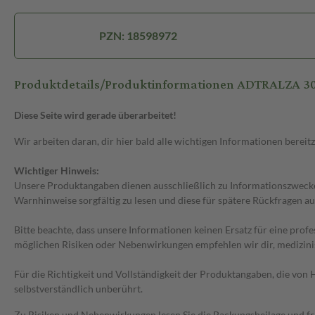
PZN: 18598972
Produktdetails/Produktinformationen ADTRALZA 3
Diese Seite wird gerade überarbeitet!
Wir arbeiten daran, dir hier bald alle wichtigen Informationen bereitz
Wichtiger Hinweis:
Unsere Produktangaben dienen ausschließlich zu Informationszwecken
Warnhinweise sorgfältig zu lesen und diese für spätere Rückfragen au
Bitte beachte, dass unsere Informationen keinen Ersatz für eine prof
möglichen Risiken oder Nebenwirkungen empfehlen wir dir, medizini
Für die Richtigkeit und Vollständigkeit der Produktangaben, die vo
selbstverständlich unberührt.
Zu Risiken und Nebenwirkungen lesen Sie die Packungsbeilage und frag