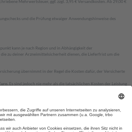
hriebene Mehrwertsteuer, ggf. zzgl. 3,95 € Versandkosten. Ab 29,00 €
kungschecks und die Prüfung etwaiger Anwendungshinweise des
itpunkt kann je nach Region und in Abhängigkeit der
 zu deiner Arzneimittelsicherheit dienen, die Lieferfrist um die
ersicherung übernimmt in der Regel die Kosten dafür, der Versicherte
Euro.
Es sind jedoch nie mehr als die tatsächlichen Kosten der Leistung
e Zuzahlungen
an bei: