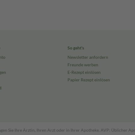
e
So geht's
nto
Newsletter anfordern
Freunde werben
gen
E-Rezept einlösen
Papier Rezept einlösen
g
gen Sie Ihre Ärztin, Ihren Arzt oder in Ihrer Apotheke. AVP: Üblicher A