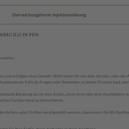
Darreichungsform: Injektionslösung
00MG ILO IN PEN
ustellen.
 und erfolgen ohne Gewähr. Bitte nimm dir vor dem Verzehr oder der An
fzubewahren. Falls du Fragen oder Bedenken zu einem Produkt hast, wende
essionelle Beratung durch eine Ärztin, einen Arzt oder eine Apothekerin
sches Fachpersonal zu konsultieren.
n Herstellern oder Dritten bereitgestellt werden, übernimmt die BS-Apot
en Sie Ihre Ärztin, Ihren Arzt oder in Ihrer Apotheke.