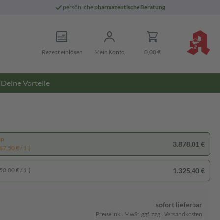
persönliche
pharmazeutische Beratung
Rezept einlösen
Mein Konto
0,00 €
Deine Vorteile
pp
3.878,01 €
7,50 € / 1 l)
1.325,40 €
0,00 € / 1 l)
sofort lieferbar
Preise inkl. MwSt. ggf. zzgl. Versandkosten