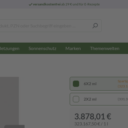
versandkostenfrei
ab 29 € und für E-Rezepte
letzungen
Sonnenschutz
Marken
Themenwelten
Sparti
6X2 ml
(323.16
2X2 ml
(331.35
3.878,01 €
323.167,50 € / 1 l