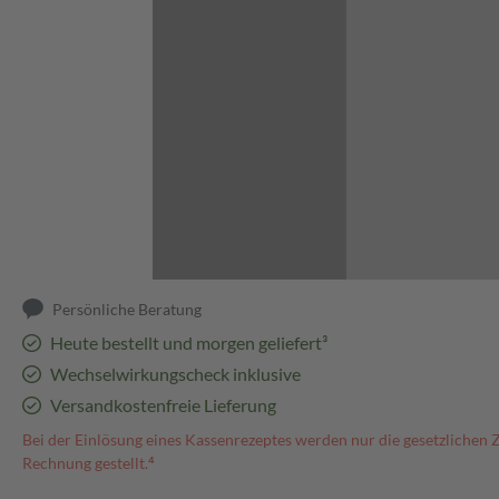
Abbildung kann abweichen
Persönliche Beratung
Heute bestellt und morgen geliefert³
Wechselwirkungscheck inklusive
Versandkostenfreie Lieferung
Bei der Einlösung eines Kassenrezeptes werden nur die gesetzlichen 
Rechnung gestellt.⁴