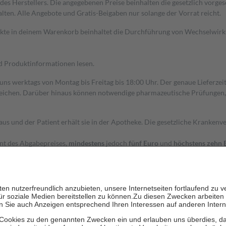
s Herstellers. Die angegebenen Preise beinhalten die gesetzlich vorgesc
alten. Alle Angebote und Gratis-Beigaben nur solange der Vorrat reicht.
dukte in deinem Warenkorb beinhaltet die Durchführung von Wechselwir
nd Produktinformationen lesen.
 uns werktags von Montag bis Freitag bis 18:00 Uhr. Der genaue Lieferze
ichen. Darüber hinaus können notwendige pharmazeutische Prüfungen, die
aus und der Patient erhält sie in der Apotheke. Die gesetzliche Krankenv
ent des Abgabepreises,
mindestens
jedoch
fünf Euro
und
höchstens zehn 
zehn Prozent der Kosten sowie zehn Euro je Verordnung.
rken und die besondere Stellung der Familie zu unterstützen, fallen
kein
 Ausnahme der Fahrkosten
 getragen werden