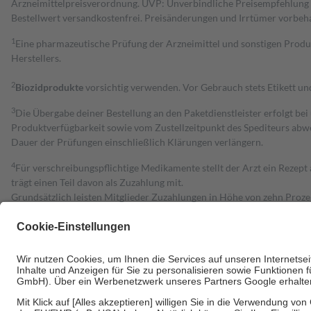
Arzneimittelpreisverordnung. UVP: Unverbindliche Preisempfehlung de
Bestell­wert versand­kosten­frei. Preisänderungen und Irrtümer vorbeh
1
Eine pharmazeutische Prüfung der Arzneimittel und sonstigen Pro
Herstellers.
2
Biozidprodukte
vorsichtig verwenden. Vor Gebrauch stets Etikett u
3
Die Übergabe deiner Bestellung an den Paketdienstleister erfolgt bei
Produktverfügbarkeit sowie vom Zustellzeitpunkt des Spediteurs abwe
Dauer der Prüfungen einschließlich Klärungen verlängern.
4
Für verschreibungspflichtige Medikamente stellt der Arzt ein Rezept 
trägt einen Teil davon als Zuzahlung mit.
Grundsätzlich leisten Mitglieder Zuzahlungen in Höhe von zehn Proz
zu entrichten.
Diese Regeln gelten grundsätzlich auch für Online-Apotheken.
Bei Heilmitteln und häuslicher Krankenpflege beträgt die Zuzahlung 
Um das Engagement der Versicherten für ihre eigene Gesundheit zu stä
• Kindern und Jugendlichen bis zum vollendeten 18. Lebensjahr mit
• Untersuchungen zur Vorsorge und Früherkennung, die von der GKV
• empfohlenen Schutzimpfungen