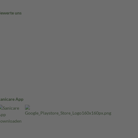
Bewerte uns
Sanicare App