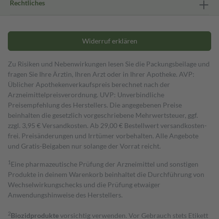
Rechtliches
Widerruf erklären
Zu Risiken und Nebenwirkungen lesen Sie die Packungsbeilage und
fragen Sie Ihre Ärztin, Ihren Arzt oder in Ihrer Apotheke. AVP:
Üblicher Apothekenverkaufspreis berechnet nach der
Arzneimittelpreisverordnung. UVP: Unverbindliche
Preisempfehlung des Herstellers. Die angegebenen Preise
beinhalten die gesetzlich vorgeschriebene Mehrwertsteuer, ggf.
zzgl. 3,95 € Versandkosten. Ab 29,00 € Bestell­wert versand­kosten­
frei. Preisänderungen und Irrtümer vorbehalten. Alle Angebote
und Gratis-Beigaben nur solange der Vorrat reicht.
1
Eine pharmazeutische Prüfung der Arzneimittel und sonstigen
Produkte in deinem Warenkorb beinhaltet die Durchführung von
Wechselwirkungschecks und die Prüfung etwaiger
Anwendungshinweise des Herstellers.
2
Biozidprodukte
vorsichtig verwenden. Vor Gebrauch stets Etikett