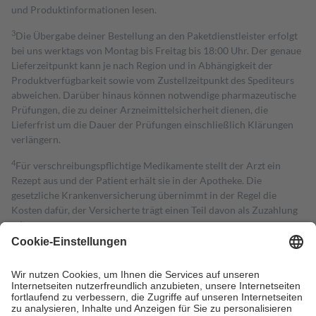
und Produktinformationen lesen.
3
Die Übergabe deiner Bestellung an den Paketdienstleister erfolgt
bei uns werktags von Montag bis Freitag bis 18:00 Uhr. Der genaue
Lieferzeitpunkt kann je nach Region und in Abhängigkeit der
Produktverfügbarkeit sowie vom Zustellzeitpunkt des Spediteurs
abweichen. Darüber hinaus können notwendige pharmazeutische
Prüfungen, die zu deiner Arzneimittelsicherheit dienen, die
Lieferfrist um die Dauer der Prüfungen einschließlich Klärungen
verlängern.
4
Für verschreibungspflichtige Medikamente stellt der Arzt ein
Rezept aus und der Patient erhält sie in der Apotheke. Die
gesetzliche Krankenversicherung übernimmt in der Regel die
Kosten dafür, der Versicherte trägt einen Teil davon als Zuzahlung
mit.
Grundsätzlich leisten Mitglieder Zuzahlungen in Höhe von zehn
Prozent des Abgabepreises,
mindestens
jedoch
fünf Euro
und
höchstens zehn Euro.
Es sind jedoch nie mehr als die tatsächlichen
Kosten der Leistung zu entrichten.
Diese Regeln gelten grundsätzlich auch für Online-Apotheken.
Bei Heilmitteln und häuslicher Krankenpflege beträgt die