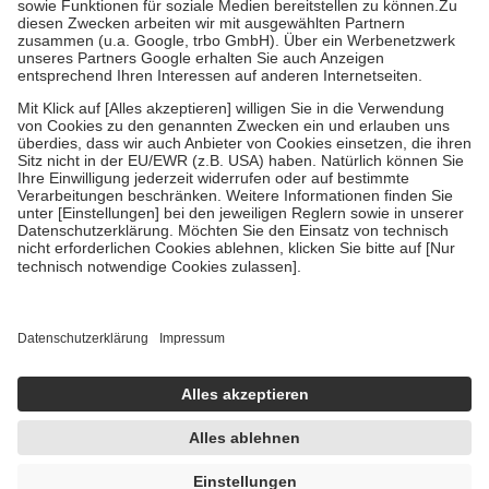
Zuzahlung zehn Prozent der Kosten sowie zehn Euro je
Verordnung.
Um das Engagement der Versicherten für ihre eigene Gesundheit zu
stärken und die besondere Stellung der Familie zu unterstützen,
fallen
keine Zuzahlungen
an bei:
• Kindern und Jugendlichen bis zum vollendeten 18. Lebensjahr
mit Ausnahme der Fahrkosten
• Untersuchungen zur Vorsorge und Früherkennung, die von der
GKV getragen werden
• empfohlenen Schutzimpfungen
• Harn- und Blutteststreifen
Wir nutzen Trusted Shops als unabhängigen Dienstleister für die
Einholung von Bewertungen. Trusted Shops hat Maßnahmen
getroffen, um sicherzustellen, dass es sich um echte Bewertungen
handelt. Mehr Informationen findest du hier:
https://help.etrusted.com/hc/de/articles/4419944605341
Einige Bilder und Inhalte wurden unter Zuhilfenahme künstlicher
Intelligenz erstellt.