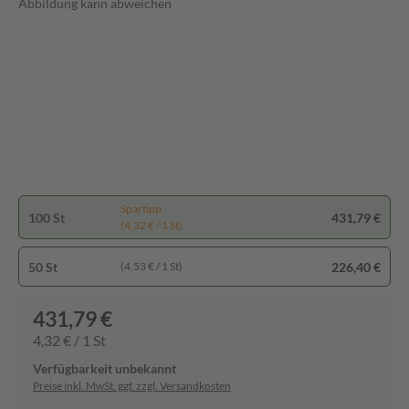
Abbildung kann abweichen
Spartipp
100 St
431,79 €
(4,32 € / 1 St)
50 St
226,40 €
(4,53 € / 1 St)
431,79 €
4,32 € / 1 St
Verfügbarkeit unbekannt
Preise inkl. MwSt. ggf. zzgl. Versandkosten