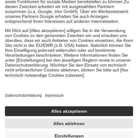
Zuzahlung zehn Prozent der Kosten sowie zehn Euro je
Verordnung.
Um das Engagement der Versicherten für ihre eigene Gesundheit zu
stärken und die besondere Stellung der Familie zu unterstützen,
fallen
keine Zuzahlungen
an bei:
• Kindern und Jugendlichen bis zum vollendeten 18. Lebensjahr
mit Ausnahme der Fahrkosten
• Untersuchungen zur Vorsorge und Früherkennung, die von der
GKV getragen werden
• empfohlenen Schutzimpfungen
• Harn- und Blutteststreifen
Wir nutzen Trusted Shops als unabhängigen Dienstleister für die
Einholung von Bewertungen. Trusted Shops hat Maßnahmen
getroffen, um sicherzustellen, dass es sich um echte Bewertungen
handelt. Mehr Informationen findest du hier:
https://help.etrusted.com/hc/de/articles/4419944605341
Einige Bilder und Inhalte wurden unter Zuhilfenahme künstlicher
Intelligenz erstellt.