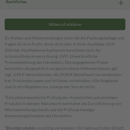
Rechtliches
Widerruf erklären
Zu Risiken und Nebenwirkungen lesen Sie die Packungsbeilage und
fragen Sie Ihre Ärztin, Ihren Arzt oder in Ihrer Apotheke. AVP:
Üblicher Apothekenverkaufspreis berechnet nach der
Arzneimittelpreisverordnung. UVP: Unverbindliche
Preisempfehlung des Herstellers. Die angegebenen Preise
beinhalten die gesetzlich vorgeschriebene Mehrwertsteuer, ggf.
zzgl. 3,95 € Versandkosten. Ab 29,00 € Bestell­wert versand­kosten­
frei. Preisänderungen und Irrtümer vorbehalten. Alle Angebote
und Gratis-Beigaben nur solange der Vorrat reicht.
1
Eine pharmazeutische Prüfung der Arzneimittel und sonstigen
Produkte in deinem Warenkorb beinhaltet die Durchführung von
Wechselwirkungschecks und die Prüfung etwaiger
Anwendungshinweise des Herstellers.
2
Biozidprodukte
vorsichtig verwenden. Vor Gebrauch stets Etikett