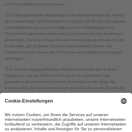
und Produktinformationen lesen.
3
Die Übergabe deiner Bestellung an den Paketdienstleister erfolgt
bei uns werktags von Montag bis Freitag bis 18:00 Uhr. Der genaue
Lieferzeitpunkt kann je nach Region und in Abhängigkeit der
Produktverfügbarkeit sowie vom Zustellzeitpunkt des Spediteurs
abweichen. Darüber hinaus können notwendige pharmazeutische
Prüfungen, die zu deiner Arzneimittelsicherheit dienen, die
Lieferfrist um die Dauer der Prüfungen einschließlich Klärungen
verlängern.
4
Für verschreibungspflichtige Medikamente stellt der Arzt ein
Rezept aus und der Patient erhält sie in der Apotheke. Die
gesetzliche Krankenversicherung übernimmt in der Regel die
Kosten dafür, der Versicherte trägt einen Teil davon als Zuzahlung
mit.
Grundsätzlich leisten Mitglieder Zuzahlungen in Höhe von zehn
Prozent des Abgabepreises,
mindestens
jedoch
fünf Euro
und
höchstens zehn Euro.
Es sind jedoch nie mehr als die tatsächlichen
Kosten der Leistung zu entrichten.
Diese Regeln gelten grundsätzlich auch für Online-Apotheken.
Bei Heilmitteln und häuslicher Krankenpflege beträgt die