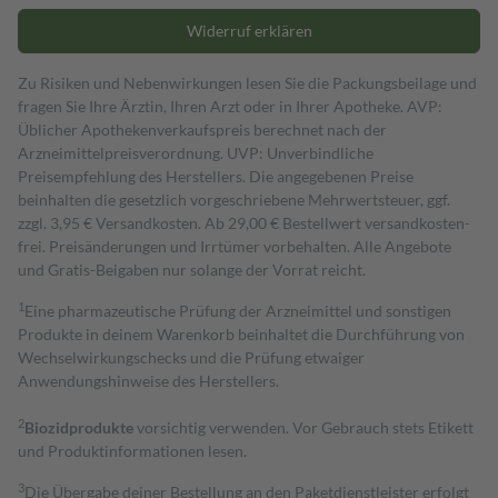
Widerruf erklären
Zu Risiken und Nebenwirkungen lesen Sie die Packungsbeilage und
fragen Sie Ihre Ärztin, Ihren Arzt oder in Ihrer Apotheke. AVP:
Üblicher Apothekenverkaufspreis berechnet nach der
Arzneimittelpreisverordnung. UVP: Unverbindliche
Preisempfehlung des Herstellers. Die angegebenen Preise
beinhalten die gesetzlich vorgeschriebene Mehrwertsteuer, ggf.
zzgl. 3,95 € Versandkosten. Ab 29,00 € Bestell­wert versand­kosten­
frei. Preisänderungen und Irrtümer vorbehalten. Alle Angebote
und Gratis-Beigaben nur solange der Vorrat reicht.
1
Eine pharmazeutische Prüfung der Arzneimittel und sonstigen
Produkte in deinem Warenkorb beinhaltet die Durchführung von
Wechselwirkungschecks und die Prüfung etwaiger
Anwendungshinweise des Herstellers.
2
Biozidprodukte
vorsichtig verwenden. Vor Gebrauch stets Etikett
und Produktinformationen lesen.
3
Die Übergabe deiner Bestellung an den Paketdienstleister erfolgt