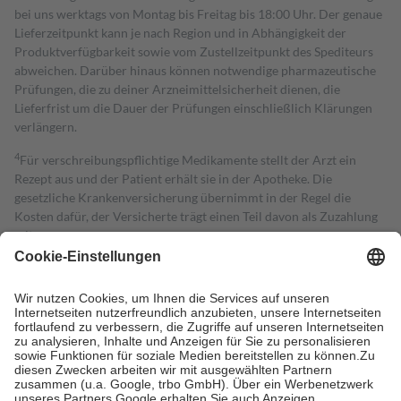
bei uns werktags von Montag bis Freitag bis 18:00 Uhr. Der genaue
Lieferzeitpunkt kann je nach Region und in Abhängigkeit der
Produktverfügbarkeit sowie vom Zustellzeitpunkt des Spediteurs
abweichen. Darüber hinaus können notwendige pharmazeutische
Prüfungen, die zu deiner Arzneimittelsicherheit dienen, die
Lieferfrist um die Dauer der Prüfungen einschließlich Klärungen
verlängern.
4
Für verschreibungspflichtige Medikamente stellt der Arzt ein
Rezept aus und der Patient erhält sie in der Apotheke. Die
gesetzliche Krankenversicherung übernimmt in der Regel die
Kosten dafür, der Versicherte trägt einen Teil davon als Zuzahlung
mit.
Grundsätzlich leisten Mitglieder Zuzahlungen in Höhe von zehn
Prozent des Abgabepreises,
mindestens
jedoch
fünf Euro
und
höchstens zehn Euro.
Es sind jedoch nie mehr als die tatsächlichen
Kosten der Leistung zu entrichten.
Diese Regeln gelten grundsätzlich auch für Online-Apotheken.
Bei Heilmitteln und häuslicher Krankenpflege beträgt die
Zuzahlung zehn Prozent der Kosten sowie zehn Euro je
Verordnung.