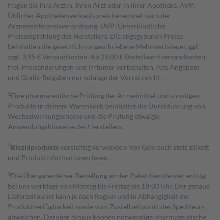
fragen Sie Ihre Ärztin, Ihren Arzt oder in Ihrer Apotheke. AVP:
Üblicher Apothekenverkaufspreis berechnet nach der
Arzneimittelpreisverordnung. UVP: Unverbindliche
Preisempfehlung des Herstellers. Die angegebenen Preise
beinhalten die gesetzlich vorgeschriebene Mehrwertsteuer, ggf.
zzgl. 3,95 € Versandkosten. Ab 29,00 € Bestell­wert versand­kosten­
frei. Preisänderungen und Irrtümer vorbehalten. Alle Angebote
und Gratis-Beigaben nur solange der Vorrat reicht.
1
Eine pharmazeutische Prüfung der Arzneimittel und sonstigen
Produkte in deinem Warenkorb beinhaltet die Durchführung von
Wechselwirkungschecks und die Prüfung etwaiger
Anwendungshinweise des Herstellers.
2
Biozidprodukte
vorsichtig verwenden. Vor Gebrauch stets Etikett
und Produktinformationen lesen.
3
Die Übergabe deiner Bestellung an den Paketdienstleister erfolgt
bei uns werktags von Montag bis Freitag bis 18:00 Uhr. Der genaue
Lieferzeitpunkt kann je nach Region und in Abhängigkeit der
Produktverfügbarkeit sowie vom Zustellzeitpunkt des Spediteurs
abweichen. Darüber hinaus können notwendige pharmazeutische