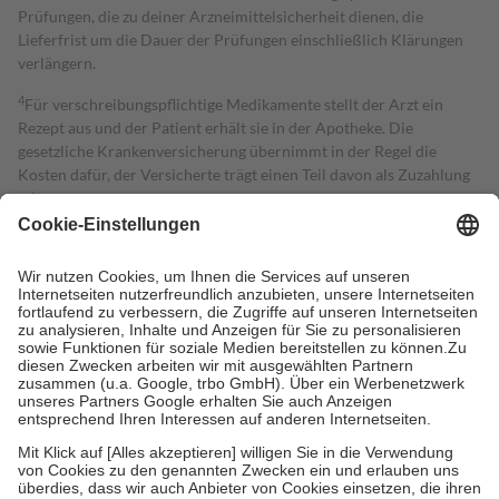
Prüfungen, die zu deiner Arzneimittelsicherheit dienen, die
Lieferfrist um die Dauer der Prüfungen einschließlich Klärungen
verlängern.
4
Für verschreibungspflichtige Medikamente stellt der Arzt ein
Rezept aus und der Patient erhält sie in der Apotheke. Die
gesetzliche Krankenversicherung übernimmt in der Regel die
Kosten dafür, der Versicherte trägt einen Teil davon als Zuzahlung
mit.
Grundsätzlich leisten Mitglieder Zuzahlungen in Höhe von zehn
Prozent des Abgabepreises,
mindestens
jedoch
fünf Euro
und
höchstens zehn Euro.
Es sind jedoch nie mehr als die tatsächlichen
Kosten der Leistung zu entrichten.
Diese Regeln gelten grundsätzlich auch für Online-Apotheken.
Bei Heilmitteln und häuslicher Krankenpflege beträgt die
Zuzahlung zehn Prozent der Kosten sowie zehn Euro je
Verordnung.
Um das Engagement der Versicherten für ihre eigene Gesundheit zu
stärken und die besondere Stellung der Familie zu unterstützen,
fallen
keine Zuzahlungen
an bei:
• Kindern und Jugendlichen bis zum vollendeten 18. Lebensjahr