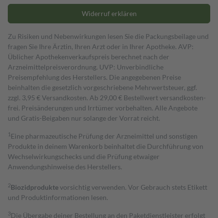
Widerruf erklären
Zu Risiken und Nebenwirkungen lesen Sie die Packungsbeilage und
fragen Sie Ihre Ärztin, Ihren Arzt oder in Ihrer Apotheke. AVP:
Üblicher Apothekenverkaufspreis berechnet nach der
Arzneimittelpreisverordnung. UVP: Unverbindliche
Preisempfehlung des Herstellers. Die angegebenen Preise
beinhalten die gesetzlich vorgeschriebene Mehrwertsteuer, ggf.
zzgl. 3,95 € Versandkosten. Ab 29,00 € Bestell­wert versand­kosten­
frei. Preisänderungen und Irrtümer vorbehalten. Alle Angebote
und Gratis-Beigaben nur solange der Vorrat reicht.
1
Eine pharmazeutische Prüfung der Arzneimittel und sonstigen
Produkte in deinem Warenkorb beinhaltet die Durchführung von
Wechselwirkungschecks und die Prüfung etwaiger
Anwendungshinweise des Herstellers.
2
Biozidprodukte
vorsichtig verwenden. Vor Gebrauch stets Etikett
und Produktinformationen lesen.
3
Die Übergabe deiner Bestellung an den Paketdienstleister erfolgt