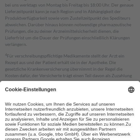
bei uns werktags von Montag bis Freitag bis 18:00 Uhr. Der genaue
Lieferzeitpunkt kann je nach Region und in Abhängigkeit der
Produktverfügbarkeit sowie vom Zustellzeitpunkt des Spediteurs
abweichen. Darüber hinaus können notwendige pharmazeutische
Prüfungen, die zu deiner Arzneimittelsicherheit dienen, die
Lieferfrist um die Dauer der Prüfungen einschließlich Klärungen
verlängern.
4
Für verschreibungspflichtige Medikamente stellt der Arzt ein
Rezept aus und der Patient erhält sie in der Apotheke. Die
gesetzliche Krankenversicherung übernimmt in der Regel die
Kosten dafür, der Versicherte trägt einen Teil davon als Zuzahlung
mit.
Grundsätzlich leisten Mitglieder Zuzahlungen in Höhe von zehn
Prozent des Abgabepreises,
mindestens
jedoch
fünf Euro
und
höchstens zehn Euro.
Es sind jedoch nie mehr als die tatsächlichen
Kosten der Leistung zu entrichten.
Diese Regeln gelten grundsätzlich auch für Online-Apotheken.
Bei Heilmitteln und häuslicher Krankenpflege beträgt die
Zuzahlung zehn Prozent der Kosten sowie zehn Euro je
Verordnung.