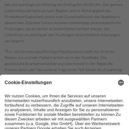
bei uns werktags von Montag bis Freitag bis 18:00 Uhr. Der genaue
Lieferzeitpunkt kann je nach Region und in Abhängigkeit der
Produktverfügbarkeit sowie vom Zustellzeitpunkt des Spediteurs
abweichen. Darüber hinaus können notwendige pharmazeutische
Prüfungen, die zu deiner Arzneimittelsicherheit dienen, die
Lieferfrist um die Dauer der Prüfungen einschließlich Klärungen
verlängern.
4
Für verschreibungspflichtige Medikamente stellt der Arzt ein
Rezept aus und der Patient erhält sie in der Apotheke. Die
gesetzliche Krankenversicherung übernimmt in der Regel die
Kosten dafür, der Versicherte trägt einen Teil davon als Zuzahlung
mit.
Grundsätzlich leisten Mitglieder Zuzahlungen in Höhe von zehn
Prozent des Abgabepreises,
mindestens
jedoch
fünf Euro
und
höchstens zehn Euro.
Es sind jedoch nie mehr als die tatsächlichen
Kosten der Leistung zu entrichten.
Diese Regeln gelten grundsätzlich auch für Online-Apotheken.
Bei Heilmitteln und häuslicher Krankenpflege beträgt die
Zuzahlung zehn Prozent der Kosten sowie zehn Euro je
Verordnung.