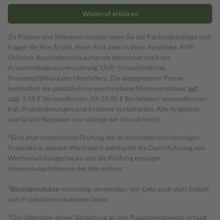
Widerruf erklären
Zu Risiken und Nebenwirkungen lesen Sie die Packungsbeilage und
fragen Sie Ihre Ärztin, Ihren Arzt oder in Ihrer Apotheke. AVP:
Üblicher Apothekenverkaufspreis berechnet nach der
Arzneimittelpreisverordnung. UVP: Unverbindliche
Preisempfehlung des Herstellers. Die angegebenen Preise
beinhalten die gesetzlich vorgeschriebene Mehrwertsteuer, ggf.
zzgl. 3,95 € Versandkosten. Ab 29,00 € Bestell­wert versand­kosten­
frei. Preisänderungen und Irrtümer vorbehalten. Alle Angebote
und Gratis-Beigaben nur solange der Vorrat reicht.
1
Eine pharmazeutische Prüfung der Arzneimittel und sonstigen
Produkte in deinem Warenkorb beinhaltet die Durchführung von
Wechselwirkungschecks und die Prüfung etwaiger
Anwendungshinweise des Herstellers.
2
Biozidprodukte
vorsichtig verwenden. Vor Gebrauch stets Etikett
und Produktinformationen lesen.
3
Die Übergabe deiner Bestellung an den Paketdienstleister erfolgt