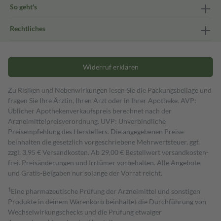
So geht's
Rechtliches
Widerruf erklären
Zu Risiken und Nebenwirkungen lesen Sie die Packungsbeilage und
fragen Sie Ihre Ärztin, Ihren Arzt oder in Ihrer Apotheke. AVP:
Üblicher Apothekenverkaufspreis berechnet nach der
Arzneimittelpreisverordnung. UVP: Unverbindliche
Preisempfehlung des Herstellers. Die angegebenen Preise
beinhalten die gesetzlich vorgeschriebene Mehrwertsteuer, ggf.
zzgl. 3,95 € Versandkosten. Ab 29,00 € Bestell­wert versand­kosten­
frei. Preisänderungen und Irrtümer vorbehalten. Alle Angebote
und Gratis-Beigaben nur solange der Vorrat reicht.
1
Eine pharmazeutische Prüfung der Arzneimittel und sonstigen
Produkte in deinem Warenkorb beinhaltet die Durchführung von
Wechselwirkungschecks und die Prüfung etwaiger