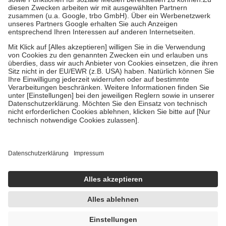
Kosten der Leistung zu entrichten.
Diese Regeln gelten grundsätzlich auch für Online-Apotheken.
Bei Heilmitteln und häuslicher Krankenpflege beträgt die
Zuzahlung zehn Prozent der Kosten sowie zehn Euro je
Verordnung.
Um das Engagement der Versicherten für ihre eigene Gesundheit zu
stärken und die besondere Stellung der Familie zu unterstützen,
fallen
keine Zuzahlungen
an bei:
• Kindern und Jugendlichen bis zum vollendeten 18. Lebensjahr
mit Ausnahme der Fahrkosten
• Untersuchungen zur Vorsorge und Früherkennung, die von der
GKV getragen werden
• empfohlenen Schutzimpfungen
• Harn- und Blutteststreifen
Wir nutzen Trusted Shops als unabhängigen Dienstleister für die
Einholung von Bewertungen. Trusted Shops hat Maßnahmen
getroffen, um sicherzustellen, dass es sich um echte Bewertungen
handelt. Mehr Informationen findest du hier:
https://help.etrusted.com/hc/de/articles/4419944605341