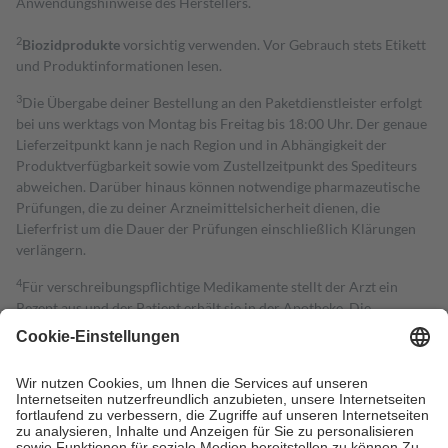
Anwendungshinweise des Herstellers.
2
Biozidprodukte
vorsichtig verwenden. Vor Gebrauch stets Etikett
und Produktinformationen lesen.
3
Die Übergabe deiner Bestellung an den Paketdienstleister erfolgt
bei uns werktags von Montag bis Freitag bis 18:00 Uhr. Der genaue
Lieferzeitpunkt kann je nach Region und in Abhängigkeit der
Produktverfügbarkeit sowie vom Zustellzeitpunkt des Spediteurs
abweichen. Darüber hinaus können notwendige pharmazeutische
Prüfungen, die zu deiner Arzneimittelsicherheit dienen, die
Lieferfrist um die Dauer der Prüfungen einschließlich Klärungen
verlängern.
4
Für verschreibungspflichtige Medikamente stellt der Arzt ein
Rezept aus und der Patient erhält sie in der Apotheke. Die
gesetzliche Krankenversicherung übernimmt in der Regel die
Kosten dafür, der Versicherte trägt einen Teil davon als Zuzahlung
mit.
Grundsätzlich leisten Mitglieder Zuzahlungen in Höhe von zehn
Prozent des Abgabepreises,
mindestens
jedoch
fünf Euro
und
höchstens zehn Euro.
Es sind jedoch nie mehr als die tatsächlichen