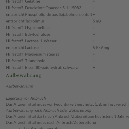
Hilfsstoff
Gelatine
+
Hilfsstoff
Drucktinte Opacode S-1-15083
+
entspricht
Phospholipide aus Sojabohnen, entölt
+
entspricht
Tacrolimus
5 mg
Hilfsstoff
Hypromellose
+
Hilfsstoff
Ethylcellulose
+
Hilfsstoff
Lactose-1-Wasser
+
entspricht
Lactose
510,9 mg
Hilfsstoff
Magnesium stearat
+
Hilfsstoff
Titandioxid
+
Hilfsstoff
Eisen(III)-oxidhydrat, schwarz
+
Aufbewahrung
Aufbewahrung
Lagerung vor Anbruch
Das Arzneimittel muss vor Feuchtigkeit geschützt (z.B. im fest versc
Aufbewahrung nach Anbruch oder Zubereitung
Das Arzneimittel darf nach Anbruch/Zubereitung höchstens 1 Jahr 
Das Arzneimittel muss nach Anbruch/Zubereitung
bei Raumtemperatur