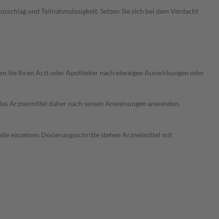
sschlag und Teilnahmslosigkeit. Setzen Sie sich bei dem Verdacht
ragen Sie Ihren Arzt oder Apotheker nach etwaigen Auswirkungen oder
e das Arzneimittel daher nach seinen Anweisungen anwenden.
 die einzelnen Dosierungsschritte stehen Arzneimittel mit