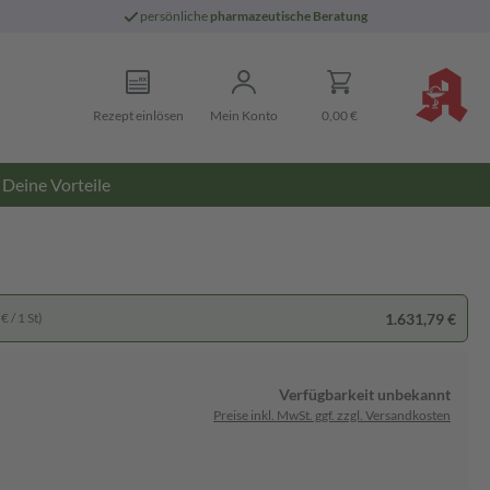
persönliche
pharmazeutische Beratung
Rezept einlösen
Mein Konto
0,00 €
Deine Vorteile
1.631,79 €
€ / 1 St)
Verfügbarkeit unbekannt
Preise inkl. MwSt. ggf. zzgl. Versandkosten