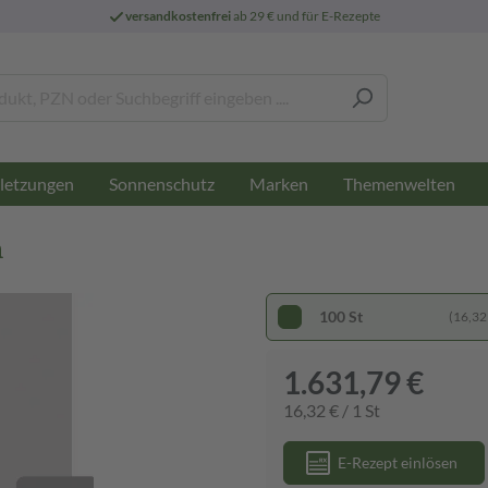
versandkostenfrei
ab 29 € und für E-Rezepte
letzungen
Sonnenschutz
Marken
Themenwelten
n
100 St
(16,32 
1.631,79 €
16,32 € / 1 St
E-Rezept einlösen