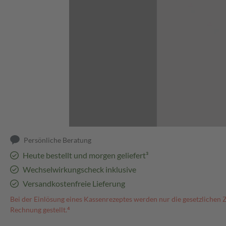
Abbildung kann abweichen
Persönliche Beratung
Heute bestellt und morgen geliefert³
Wechselwirkungscheck inklusive
Versandkostenfreie Lieferung
Bei der Einlösung eines Kassenrezeptes werden nur die gesetzlichen 
Rechnung gestellt.⁴