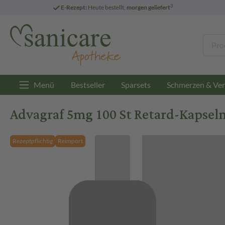
3
E-Rezept:
Heute bestellt,
morgen geliefert
Menü
Bestseller
Sparsets
Schmerzen & Ver
Advagraf 5mg 100 St Retard-Kapsel
Rezeptpflichtig
Reimport