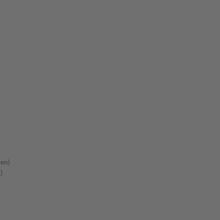
en)
)